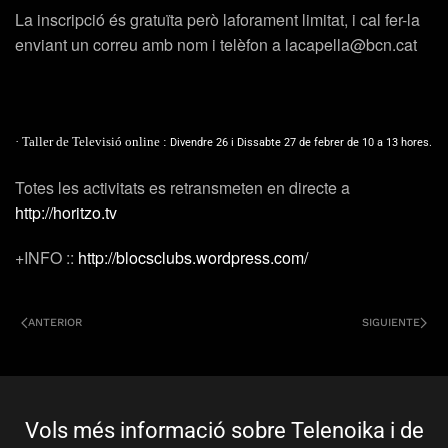
La inscripció és gratuïta però laforament limitat, i cal fer-la
enviant un correu amb nom i telèfon a lacapella@bcn.cat
· Taller de Televisió online :
Divendre 26 i Dissabte 27 de febrer de 10 a 13 hores.
Totes les activitats es retransmeten en directe a
http://horitzo.tv
+INFO ::
http://blocsclubs.wordpress.com/
ANTERIOR
SIGUIENTE
Vols més informació sobre Telenoika i de