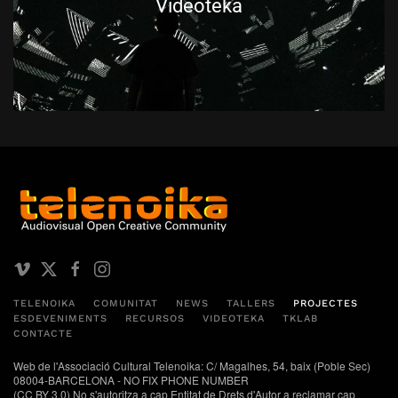
Videoteka
TELENOIKA
COMUNITAT
NEWS
TALLERS
PROJECTES
ESDEVENIMENTS
RECURSOS
VIDEOTEKA
TKLAB
CONTACTE
Web de l'Associació Cultural Telenoika: C/ Magalhes, 54, baix (Poble Sec)
08004-BARCELONA - NO FIX PHONE NUMBER
(CC BY 3.0) No s'autoritza a cap Entitat de Drets d'Autor a reclamar cap