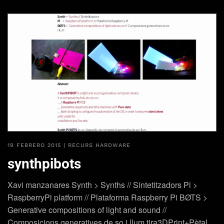
19 FEBRERO 2015
|
RECURS HARDWARE
synthpibots
Xavi manzanares Synth > Synths // Sintetitzadors Pi >
RaspberryPi platform // Plataforma Raspberry Pi BØTS >
Generative compositions of light and sound //
Composicions generatives de so i llum tira3DPrint+Pètal…