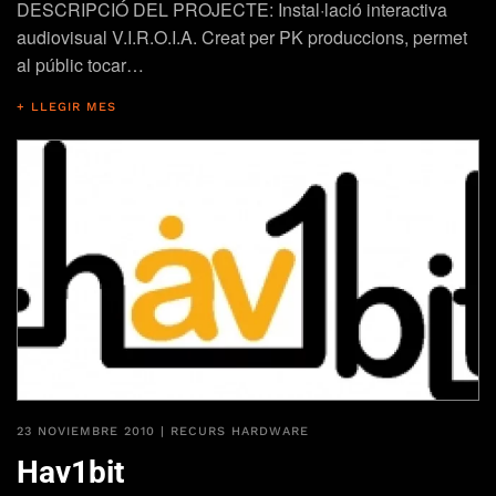
DESCRIPCIÓ DEL PROJECTE: Instal·lació interactiva
audiovisual V.I.R.O.I.A. Creat per PK produccions, permet
al públic tocar…
+ LLEGIR MES
23 NOVIEMBRE 2010
|
RECURS HARDWARE
Hav1bit