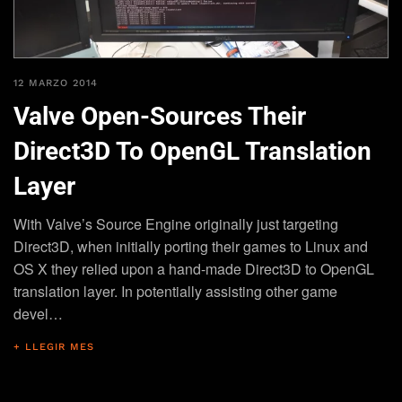
12 MARZO 2014
Valve Open-Sources Their
Direct3D To OpenGL Translation
Layer
With Valve’s Source Engine originally just targeting
Direct3D, when initially porting their games to Linux and
OS X they relied upon a hand-made Direct3D to OpenGL
translation layer. In potentially assisting other game
devel…
+ LLEGIR MES