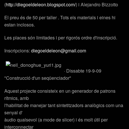
(
http://diegoeldeleon.blogspot.com/
) i
Alejandro Bizzotto
El preu és de 50 per taller . Tots els materials i eines hi
estan inclosos.
Les places són limitades i per rigorós ordre d'inscripció.
Inscripcions:
diegoeldeleon@gmail.com
· Dissabte 19-9-09
"Construcció d'un seqüenciador"
Aquest projecte consisteix en un generador de patrons
rítmics, amb
l'habilitat de manejar tant sintetitzadors analògics com una
senyal d'
àudio qualsevol (a mode de slicer) i és molt útil per
interconnectar