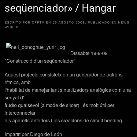
seqüenciador» / Hangar
ESCRITO POR
OFFTV
EN
25 AGOSTO 2009
. PUBLICADO EN
NEWS
WORLD
.
· Dissabte 19-9-09
"Construcció d'un seqüenciador"
Aquest projecte consisteix en un generador de patrons
rítmics, amb
l'habilitat de manejar tant sintetitzadors analògics com una
senyal d'
àudio qualsevol (a mode de slicer) i és molt útil per
interconnectar
els aparells anteriors i les creacions de circuit bending.
Impartit per
Diego de León