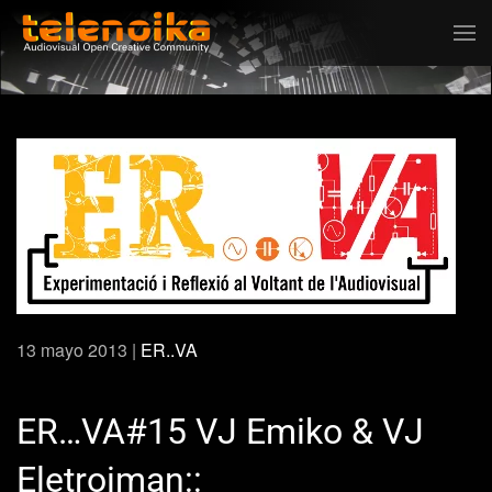
Ir al contenido principal
13 mayo 2013
|
ER..VA
ER…VA#15 VJ Emiko & VJ
Eletroiman::