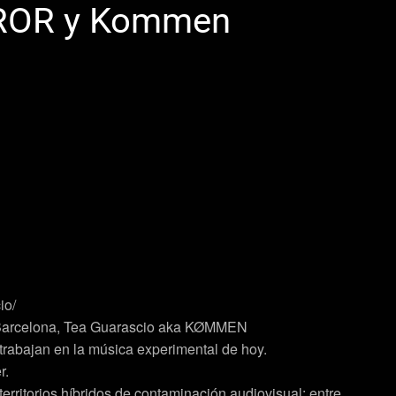
ERROR y Kommen
io/
 Barcelona, ​​Tea Guarascio aka KØMMEN
 y trabajan en la música experimental de hoy.
r.
 territorios híbridos de contaminación audiovisual: entre