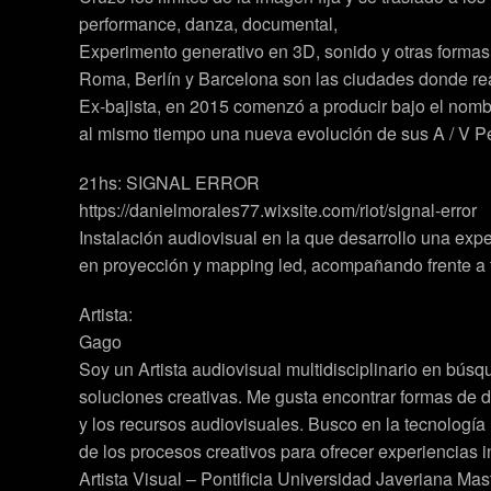
performance, danza, documental,
Experimento generativo en 3D, sonido y otras formas 
Roma, Berlín y Barcelona son las ciudades donde rea
Ex-bajista, en 2015 comenzó a producir bajo el no
al mismo tiempo una nueva evolución de sus A / V P
21hs: SIGNAL ERROR
https://danielmorales77.wixsite.com/riot/signal-error
Instalación audiovisual en la que desarrollo una exp
en proyección y mapping led, acompañando frente a f
Artista:
Gago
Soy un Artista audiovisual multidisciplinario en bú
soluciones creativas. Me gusta encontrar formas de 
y los recursos audiovisuales. Busco en la tecnología
de los procesos creativos para ofrecer experiencia
Artista Visual – Pontificia Universidad Javeriana Mas