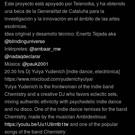
Este proyecto está apoyado por Telenoika, y ha obtenido
una beca de la Generalitat de Cataluña para la
investigación y la innovación en el ámbito de las artes
escénicas.
Idea original y desarrollo técnico: Eneritz Tejada aka
@blindinguniverse
Intérpretes:
@ambaar_mw
@nadaqdeclarar
Música:
@pauk2001
20.30 hrs Dj Yulya Yudenich [indie dance, electrònica]
https://www.mixcloud.com/yudenichyulya/
Yulya Yudenich is the frontwoman of the indie band
Chemistry and a creative DJ who favors eclectic sets,
mixing authentic ethnicity with psychedelic indie dance
and nu disco. One of the indie dance remixes for the band
Chemistry, made by the musician Ambidextrous:
https://youtu.be/Uu1U6mtb1tw
and one of the popular
songs of the band Chemistry: