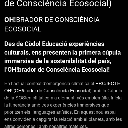
de Consciència Ecosocial)
OH!
BRADOR DE CONSCIÈNCIA
ECOSOCIAL
Des de Còdol Educació experiències
culturals, ens presenten la primera cúpula
immersiva de la sostenibilitat del país,
l’OH!brador de Consciència Ecosocial!
En l’actual context d’emergència climàtica el
PROJECTE
OH!
(OH!brador de Consciència Ecosocial
) amb
la Cúpula
de la SOStenibilitat
com a element més emblemàtic, inicia
la itinerància amb tres
experiències immersives
que
prioritzen els llenguatges
artístics
. En aquest nou espai
ens conviden a
capgirar la relació amb el planeta, amb les
altres persones i amb nosaltres mateixes
.