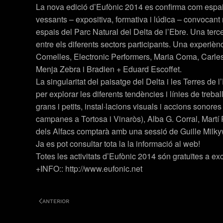
La nova edició d’Eufònic 2014 es confirma com espai 
vessants – expositiva, formativa i lúdica – convocant 
espais del Parc Natural del Delta de l’Ebre. Una terce
entre els diferents sectors participants. Una experi
Comelles, Electronic Performers, Maria Coma, Carles
Menja Zebra i Bradien + Eduard Escoffet.
La singularitat del paisatge del Delta i les Terres de 
per explorar les diferents tendències i línies de treba
grans i petits, instal·lacions visuals i accions sonor
campanes a Tortosa i Vinaròs), Alba G. Corral, Martí R
dels Alfacs comptarà amb una sessió de Guille Milk
Ja es pot consultar tota la la informació al web!
Totes les activitats d’Eufònic 2014 són gratuïtes a ex
+INFO::
http://www.eufonic.net
ANTERIOR