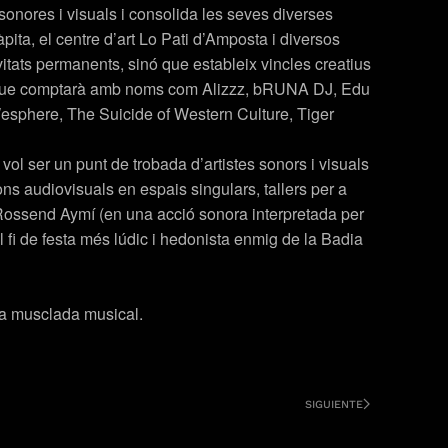
onores i visuals i consolida les seves diverses
pita, el centre d’art Lo Pati d’Amposta i diversos
vitats permanents, sinó que estableix vincles creatius
ria, que comptarà amb noms com Alizzz, bRUNA DJ, Edu
Wesphere, The Suicide of Western Culture, Tiger
 vol ser un punt de trobada d’artistes sonors i visuals
ons audiovisuals en espais singulars, tallers per a
 i Rossend Aymí (en una acció sonora interpretada per
l fi de festa més lúdic i hedonista enmig de la Badia
 la musclada musical.
SIGUIENTE