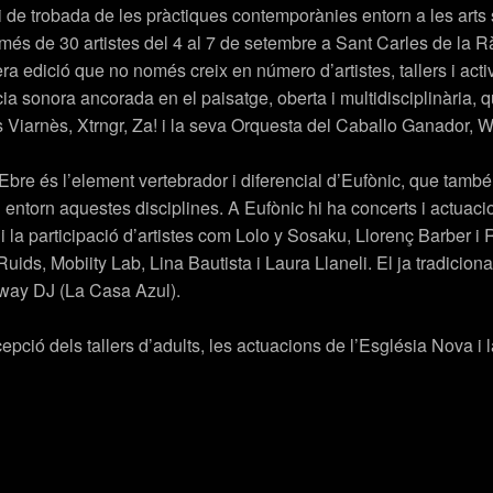
de trobada de les pràctiques contemporànies entorn a les arts s
més de 30 artistes del 4 al 7 de setembre a Sant Carles de la Rà
ra edició que no només creix en número d’artistes, tallers i acti
ència sonora ancorada en el paisatge, oberta i multidisciplinà
 Viarnès, Xtrngr, Za! i la seva Orquesta del Caballo Ganador, 
l’Ebre és l’element vertebrador i diferencial d’Eufònic, que també
ll entorn aquestes disciplines. A Eufònic hi ha concerts i actuaci
es i la participació d’artistes com Lolo y Sosaku, Llorenç Barber
uids, Mobiity Lab, Lina Bautista i Laura Llaneli. El ja tradiciona
yway DJ (La Casa Azul).
cepció dels tallers d’adults, les actuacions de l’Església Nova i