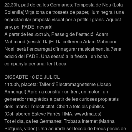
22.30h, pati de ca les Germanes: Tempesta de Neu (Lola
Solanilla)Mitja tona de trossets de paper, llum negra i una
espectacular proposta visual per a petits i grans. Aquest
any, pel FADE, nevarà!
A partir de les 23:15h, Passeig de l’estació: Adam
Mahmood (sessió DJ)El DJ cellerenc Adam Mahmood
Noell serà l’encarregat d’innagurar musicalment la 7ena
edició del FADE. Una sessió a la fresca i en bona
companyia per anar fent boca.
DISSABTE 18 DE JULIOL
11:00h, placeta: Taller d’Electromagnetisme (Josep
Armengol) Aprèn a construir un tren, un motor i un
generador magnètics a partir de les curioses propietats
dels imans i l’electricitat. Obert a tots els públics.
(Col·laboren Esteve Farrés i IMA, www.ima.es)
Tot el dia, ca les Germanes: Trobat a Internet (Marina
Boïgues, video) Una acurada sel·lecció de breus peces de