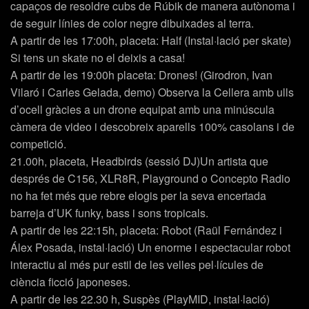
capaços de resoldre cubs de Rúbik de manera autònoma i
de seguir línies de color negre dibuixades al terra.
A partir de les 17:00h, placeta: Half (Instal·lació per skate)
Si tens un skate no el deixis a casa!
A partir de les 19:00h placeta: Drones! (Girodron, Ivan
Vilaró i Carles Gelada, demo) Observa la Cellera amb ulls
d’ocell gràcies a un drone equipat amb una minúscula
càmera de video i descobreix aparells 100% casolans i de
competició.
21.00h, placeta, Headbirds (sessió DJ)Un artista que
després de C156, XLR8R, Playground o Concepto Radio
no ha fet més que rebre elogis per la seva encertada
barreja d’UK funky, bass i sons tropicals.
A partir de les 22:15h, placeta: Robot (Raül Fernández i
Álex Posada, instal·lació) Un enorme i espectacular robot
interactiu al més pur estil de les velles pel·lícules de
ciència ficció japoneses.
A partir de les 22.30 h, Suspès (PlayMID, instal·lació)