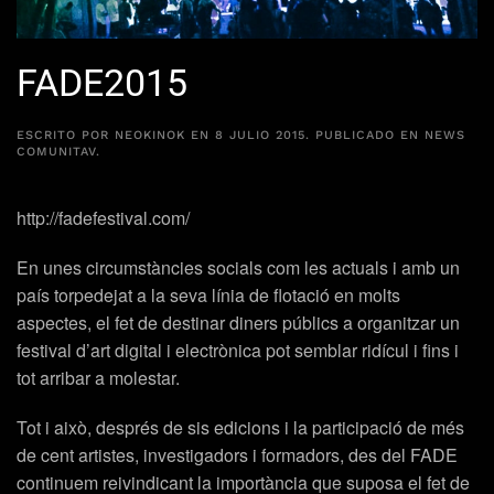
FADE2015
ESCRITO POR
NEOKINOK
EN
8 JULIO 2015
. PUBLICADO EN
NEWS
COMUNITAV
.
http://fadefestival.com/
En unes circumstàncies socials com les actuals i amb un
país torpedejat a la seva línia de flotació en molts
aspectes, el fet de destinar diners públics a organitzar un
festival d’art digital i electrònica pot semblar ridícul i fins i
tot arribar a molestar.
Tot i això, després de sis edicions i la participació de més
de cent artistes, investigadors i formadors, des del FADE
continuem reivindicant la importància que suposa el fet de