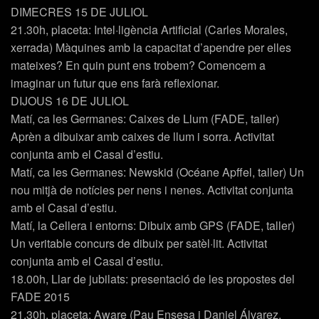
DIMECRES 15 DE JULIOL
21.30h, placeta: Intel·ligència Artificial (Carles Morales,
xerrada) Màquines amb la capacitat d’apendre per elles
mateixes? En quin punt ens trobem? Comencem a
imaginar un futur que ens farà reflexionar.
DIJOUS 16 DE JULIOL
Matí, ca les Germanes: Caixes de Llum (FADE, taller)
Aprèn a dibuixar amb caixes de llum i sorra. Activitat
conjunta amb el Casal d’estiu.
Matí, ca les Germanes: Newskid (Océane Apffel, taller) Un
nou mitjà de notícies per nens i nenes. Activitat conjunta
amb el Casal d’estiu.
Matí, la Cellera i entorns: Dibuix amb GPS (FADE, taller)
Un veritable concurs de dibuix per satèl·lit. Activitat
conjunta amb el Casal d’estiu.
18.00h, Llar de jubilats: presentació de les propostes del
FADE 2015
21.30h, placeta: Aware (Pau Ensesa i Daniel Álvarez,