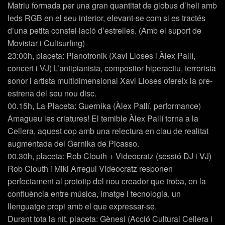
Matriu formada per una gran quantitat de globus d’heli amb
leds RGB en el seu interior, elevant-se com si es tractés
d’una petita constel·lació d’estrelles. (Amb el suport de
Movistar i Cultsurfing)
23:00h, placeta: Pianotronik (Xavi Lloses i Àlex Pallí,
concert i VJ) L’antipianista, compositor hiperactiu, terrorista
sonor i artista multidimensional Xavi Lloses ofereix la pre-
estrena del seu nou disc.
00.15h, La Placeta: Guernika (Àlex Pallí, performance)
Amagueu les criatures! El temible Àlex Pallí torna a la
Cellera, aquest cop amb una relectura en clau de realitat
augmentada del Gernika de Picasso.
00.30h, placeta: Rob Clouth + Videocratz (sessió DJ i VJ)
Rob Clouth i Miki Arregui Videocratz responen
perfectament al prototip del nou creador que troba, en la
confluència entre música, imatge i tecnologia, un
llenguatge propi amb el que expressar-se.
Durant tota la nit, placeta: Gènesi (Acció Cultural Cellera i