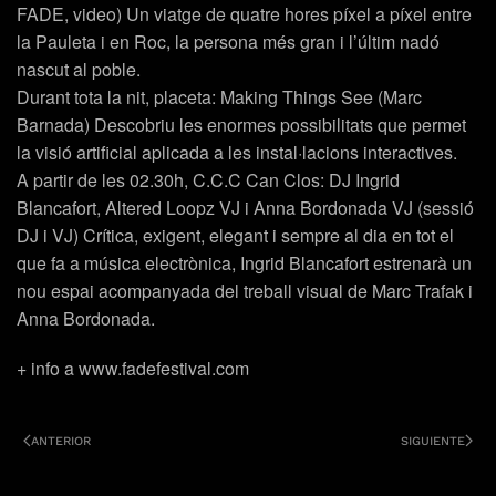
FADE, video) Un viatge de quatre hores píxel a píxel entre
la Pauleta i en Roc, la persona més gran i l’últim nadó
nascut al poble.
Durant tota la nit, placeta: Making Things See (Marc
Barnada) Descobriu les enormes possibilitats que permet
la visió artificial aplicada a les instal·lacions interactives.
A partir de les 02.30h, C.C.C Can Clos: DJ Ingrid
Blancafort, Altered Loopz VJ i Anna Bordonada VJ (sessió
DJ i VJ) Crítica, exigent, elegant i sempre al dia en tot el
que fa a música electrònica, Ingrid Blancafort estrenarà un
nou espai acompanyada del treball visual de Marc Trafak i
Anna Bordonada.
+ info a www.fadefestival.com
ANTERIOR
SIGUIENTE