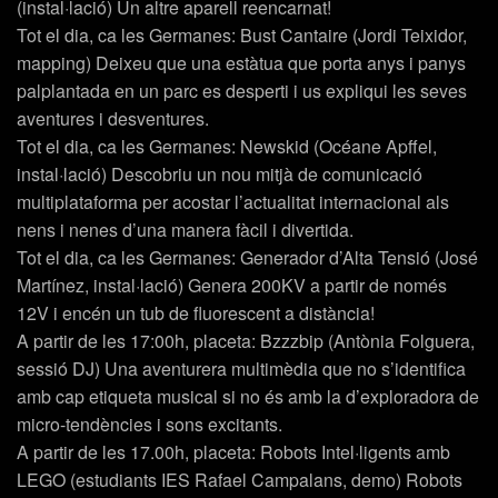
(instal·lació) Un altre aparell reencarnat!
Tot el dia, ca les Germanes: Bust Cantaire (Jordi Teixidor,
mapping) Deixeu que una estàtua que porta anys i panys
palplantada en un parc es desperti i us expliqui les seves
aventures i desventures.
Tot el dia, ca les Germanes: Newskid (Océane Apffel,
instal·lació) Descobriu un nou mitjà de comunicació
multiplataforma per acostar l’actualitat internacional als
nens i nenes d’una manera fàcil i divertida.
Tot el dia, ca les Germanes: Generador d’Alta Tensió (José
Martínez, instal·lació) Genera 200KV a partir de només
12V i encén un tub de fluorescent a distància!
A partir de les 17:00h, placeta: Bzzzbip (Antònia Folguera,
sessió DJ) Una aventurera multimèdia que no s’identifica
amb cap etiqueta musical si no és amb la d’exploradora de
micro-tendències i sons excitants.
A partir de les 17.00h, placeta: Robots Intel·ligents amb
LEGO (estudiants IES Rafael Campalans, demo) Robots