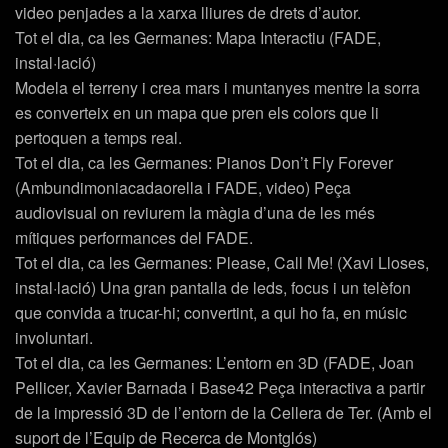
video penjades a la xarxa lliures de drets d’autor.
Tot el dia, ca les Germanes: Mapa Interactiu (FADE,
instal·lació)
Modela el terreny i crea mars i muntanyes mentre la sorra
es converteix en un mapa que pren els colors que li
pertoquen a temps real.
Tot el dia, ca les Germanes: Pianos Don’t Fly Forever
(Ambundimoniacadaorella i FADE, video) Peça
audiovisual on reviurem la màgia d’una de les més
mítiques performances del FADE.
Tot el dia, ca les Germanes: Please, Call Me! (Xavi Lloses,
instal·lació) Una gran pantalla de leds, focus i un telèfon
que convida a trucar-hi; convertint, a qui ho fa, en músic
involuntari.
Tot el dia, ca les Germanes: L’entorn en 3D (FADE, Joan
Pellicer, Xavier Barnada i Base42 Peça interactiva a partir
de la impressió 3D de l’entorn de la Cellera de Ter. (Amb el
suport de l’Equip de Recerca de Montglós)