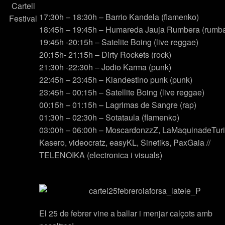
17:30h – 18:30h –
Barrio Kandela
(flamenko)
18:45h – 19:45h –
Humareda Jauja Rumbera
(rumb
19:45h -20:15h –
Satelite Boing
(live reggae)
20:15h- 21:15h –
Dirty Rockets
(rock)
21:30h -22:30h –
Jodio Karma
(punk)
22:45h – 23:45h –
Klandestino punk
(punk)
23:45h – 00:15h –
Satellite Boing
(live reggae)
00:15h – 01:15h –
Lagrimas de Sangre
(rap)
01:30h – 02:30h –
Sotataula
(flamenko)
03:00h – 06:00h –
MoscardonzzZ, LaMaquinadeTuri
Kasero, videocratz, easyKL, Sinetiks, PaxGaia //
TELENOIKA
(electronica i visuals)
El 25 de febrer vine a ballar i menjar calçots amb