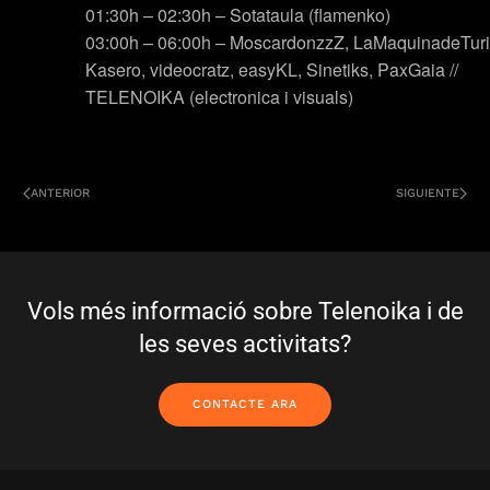
01:30h – 02:30h –
Sotataula
(flamenko)
03:00h – 06:00h –
MoscardonzzZ, LaMaquinadeTuri
Kasero, videocratz, easyKL, Sinetiks, PaxGaia //
TELENOIKA
(electronica i visuals)
ANTERIOR
SIGUIENTE
Vols més informació sobre Telenoika i de
les seves activitats?
CONTACTE ARA