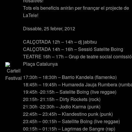
nosaltres!
Tots els beneficis aniràn per finançar el projecte de
LaTele!
Dissabte, 25 febrer, 2012
CALÇOTADA 12h – 14h – dj jabitxu
CALÇOTADA 14h – 16h – Sessió Satelite Boing
TEATRE 16h – 17h – Grup de teatre social comissió
Plaça Catalunya
17:30h – 18:30h –
Barrio Kandela
(flamenko)
18:45h – 19:45h –
Humareda Jauja Rumbera
(rumb
19:45h -20:15h –
Satelite Boing
(live reggae)
20:15h- 21:15h –
Dirty Rockets
(rock)
21:30h -22:30h –
Jodio Karma
(punk)
22:45h – 23:45h –
Klandestino punk
(punk)
23:45h – 00:15h –
Satellite Boing
(live reggae)
00:15h – 01:15h –
Lagrimas de Sangre
(rap)