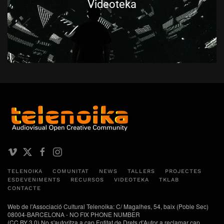
Videoteka
TELENOIKA
COMUNITAT
NEWS
TALLERS
PROJECTES
ESDEVENIMENTS
RECURSOS
VIDEOTEKA
TKLAB
CONTACTE
Web de l'Associació Cultural Telenoika: C/ Magalhes, 54, baix (Poble Sec)
08004-BARCELONA - NO FIX PHONE NUMBER
(CC BY 3.0) No s'autoritza a cap Entitat de Drets d'Autor a reclamar cap