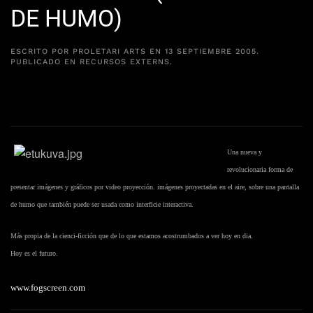
DE HUMO)
ESCRITO POR
PROLETARI ARTS
EN
13 SEPTIEMBRE 2005
.
PUBLICADO EN
RECURSOS EXTERNS
.
Una nueva y
revolucionaria forma de
presentar imágenes y gráficos por video proyección. imágenes proyectadas en el aire, sobre una pantalla
de humo que también puede ser usada como interficie interactiva.
Más propia de la cienci-ficción que de lo que estamos acostrumbados a ver hoy en dia.
Hoy es el futuro.
www.fogscreen.com