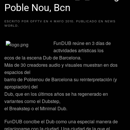
Poble Nou, Bcn
ESCRITO POR
OFFTV
EN
4 MAYO 2010
. PUBLICADO EN
NEWS
WORLD
.
FunDUB
reúne en 3 días de
actividades artísticas los
ecos de la escena
Dub
de
Barcelona
.
Más de 30 creadores audio y visuales muestran en dos
espacios del
barrio de Poblenou de Barcelona su reinterpretación (y
apropiación) del
Dub, que en los últimos años se ha regenerado en
variantes como el
Dubstep
,
el
Breakstep
o el
Minimal Dub
.
FunDUB concibe el
Dub
como una especial manera de
relacionarse con la
ciudad
. Una ciudad de la que el