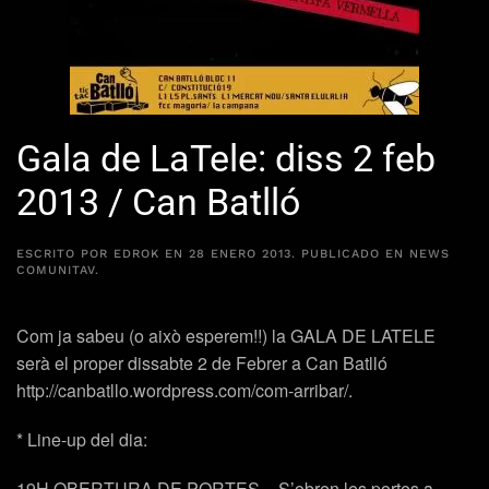
Gala de LaTele: diss 2 feb
2013 / Can Batlló
ESCRITO POR
EDROK
EN
28 ENERO 2013
. PUBLICADO EN
NEWS
COMUNITAV
.
Com ja sabeu (o això esperem!!) la GALA DE LATELE
serà el proper dissabte 2 de Febrer a Can Batlló
http://canbatllo.wordpress.com/com-arribar/.
* Line-up del dia:
19H OBERTURA DE PORTES – S’obren les portes a