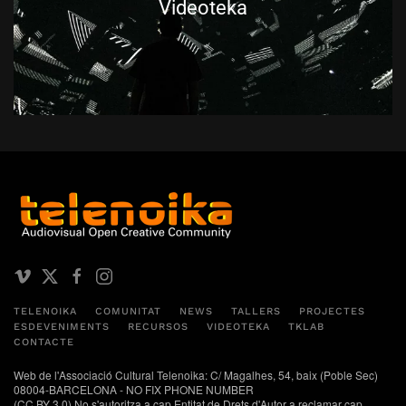
Videoteka
TELENOIKA
COMUNITAT
NEWS
TALLERS
PROJECTES
ESDEVENIMENTS
RECURSOS
VIDEOTEKA
TKLAB
CONTACTE
Web de l'Associació Cultural Telenoika: C/ Magalhes, 54, baix (Poble Sec)
08004-BARCELONA - NO FIX PHONE NUMBER
(CC BY 3.0) No s'autoritza a cap Entitat de Drets d'Autor a reclamar cap