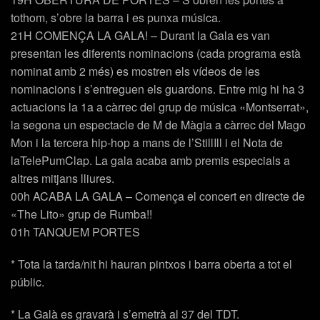
tothom, s’obre la barra i es punxa música.
21H COMENÇA LA GALA! – Durant la Gala es van
presentan les diferents nominacions (cada programa està
nominat amb 2 més) es mostren els vídeos de les
nominacions i s’entreguen els guardons. Entre mig hi ha 3
actuacions la 1a a càrrec del grup de música «Montserrat»,
la segona un espectacle de M de Màgia a càrrec del Mago
Mon i la tercera hip-hop a mans de l’StillIll i el Nota de
laTelePumClap. La gala acaba amb premis especials a
altres mitjans lliures.
00h ACABA LA GALA – Comença el concert en directe de
«The Lito» grup de Rumba!!
01h TANQUEM PORTES
* Tota la tarda/nit hi hauran pintxos i barra oberta a tot el
públic.
* La Galà es gravarà i s’emetrà al 37 del TDT.