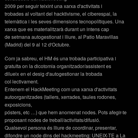
2009 per seguir teixint una xarxa d'activitats i
trobades al voltant del hacktivisme, el ciberespai, la
telemàtica i les seves dimensions tecnopolítiques. Una
xarxa que es materialitzarà durant un intens cap
de setmana autogestionat i lliure, al Patio Maravillas
(Madrid) del 9 al 12 d'Octubre.
Com ja sabreu, el HM és una trobada participativa i
gratuïta on la dicotomia organitzador/assistent es
dilueix en el desig d'autogestionar la trobada
col·lectivament.
Entenem el HackMeeting com una xarxa d'activitats
autoorganitzades (tallers, xerrades, taules rodones,
exposicions,
pósters, etc …) que hem anomenat nodes. Pots afegir-te
proposant nodes de treball/activitats/difusió.
Qualsevol persona és lliure de coordinar, presentar,
difondre un node dins del hackmeeting:
UNEIX-TE a La