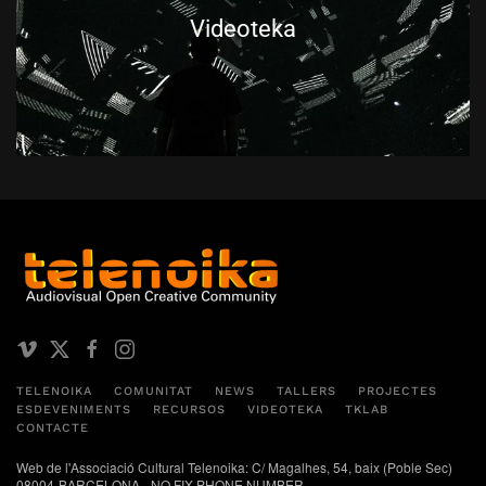
Videoteka
TELENOIKA
COMUNITAT
NEWS
TALLERS
PROJECTES
ESDEVENIMENTS
RECURSOS
VIDEOTEKA
TKLAB
CONTACTE
Web de l'Associació Cultural Telenoika: C/ Magalhes, 54, baix (Poble Sec)
08004-BARCELONA - NO FIX PHONE NUMBER