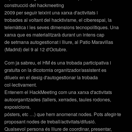
construcció del hackmeeting
2009 per seguir teixint una xarxa d'activitats i
trobades al voltant del hacktivisme, el ciberespai, la
telemàtica i les seves dimensions tecnopolítiques. Una
xarxa que es materialitzarà durant un intens cap
de setmana autogestionat i lliure, al Patio Maravillas
(Madrid) del 9 al 12 d'Octubre.
Com ja sabreu, el HM és una trobada participativa i
gratuïta on la dicotomia organitzador/assistent es
dilueix en el desig d'autogestionar la trobada
col·lectivament.
Entenem el HackMeeting com una xarxa d'activitats
autoorganitzades (tallers, xerrades, taules rodones,
exposicions,
pósters, etc …) que hem anomenat nodes. Pots afegir-te
proposant nodes de treball/activitats/difusió.
Qualsevol persona és lliure de coordinar, presentar,