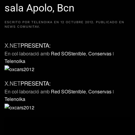
sala Apolo, Bcn
ESCRITO POR
TELENOIKA
EN
12 OCTUBRE 2012
. PUBLICADO EN
NEWS COMUNITAV
.
X.NET
PRESENTA:
En col·laboració amb
Red SOStenible
,
Conservas
i
Telenoika
X.NET
PRESENTA:
En col·laboració amb
Red SOStenible
,
Conservas
i
Telenoika