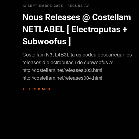
13 SEPTIEMBRE 2005
|
RECURS AV
Nous Releases @ Costellam
NETLABEL [ Electroputas +
Subwoofus ]
Costellam N3t L4B3L ja us podeu descarregar les
releases d electroputas i de subwoofus a:
http://costellam.net/releases003.html
http://costellam.net/releases004.html
+ LLEGIR MES