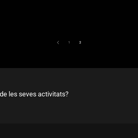
1
2
de les seves activitats?