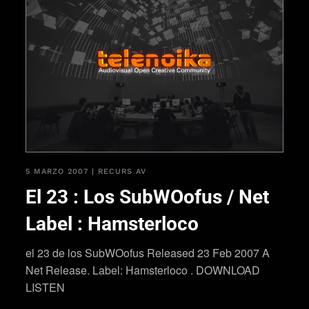
5 MARZO 2007
|
RECURS AV
El 23 : Los SubWOofus / Net
Label : Hamsterloco
el 23 de los SubWOofus Released 23 Feb 2007 A
Net Release. Label: Hamsterloco . DOWNLOAD
LISTEN