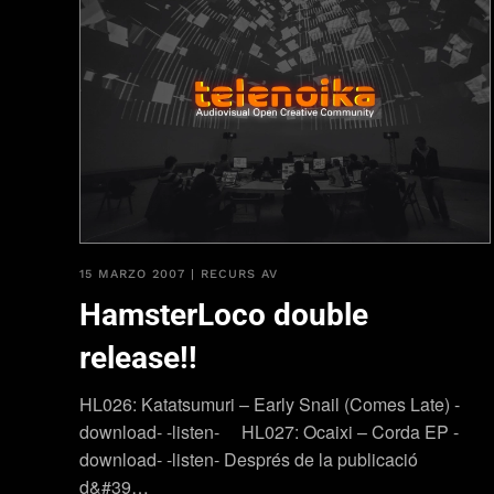
15 MARZO 2007
|
RECURS AV
HamsterLoco double
release!!
HL026: Katatsumuri – Early Snail (Comes Late) -
download- -listen- HL027: Ocaixi – Corda EP -
download- -listen- Després de la publicació
d&#39…