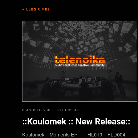
+ LLEGIR MES
8 AGOSTO 2006
|
RECURS AV
::Koulomek :: New Release::
Koulomek – Moments EP HL019 – FLD004