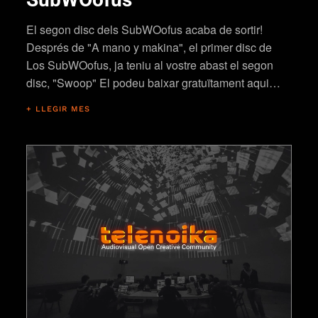
El segon disc dels SubWOofus acaba de sortir!
Després de "A mano y makina", el primer disc de
Los SubWOofus, ja teniu al vostre abast el segon
disc, "Swoop" El podeu baixar gratuïtament aqui…
+ LLEGIR MES