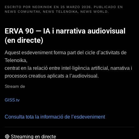
ESCRITO POR
NEOKINOK
EN
25 MARZO 2026
. PUBLICADO EN
NEWS COMUNITAV
,
NEWS TELENOIKA
,
NEWS WORLD
.
ERVA 90 — IA i narrativa audiovisual
(en directe)
Aquest esdeveniment forma part del cicle d’activitats de
Telenoika
,
centrat en la relació entre
intel·ligència artificial, narrativa i
processos creatius aplicats a l’audiovisual
.
Stream de
GISS.tv
Consulta tota la informació de l’esdeveniment
🔴 Streaming en directe