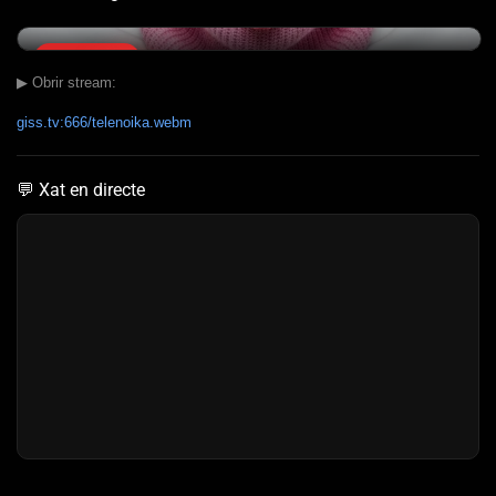
EN DIRECTE
▶ Obrir stream:
giss.tv:666/telenoika.webm
ERVA 90
💬 Xat en directe
IA i narrativa audiovisual