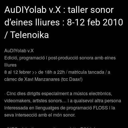
AuDIYolab v.X : taller sonor
d’eines lliures : 8-12 feb 2010
/ Telenoika
AuDIYolab v.X
Edició, programació i post-producció sonora amb eines
lliures
8 al 12 febrer >> de 18h a 22h / matricula tancada / a
càrrec de Xavi Manzanares (tcc Daax!)
· Cinc dies dirigits especialment a músics electrònics,
videomakers, artistes sonors… i a qualsevol altra persona
interessada en llenguatges de programació FLOSS i la
seva intersecció amb el món sonor.