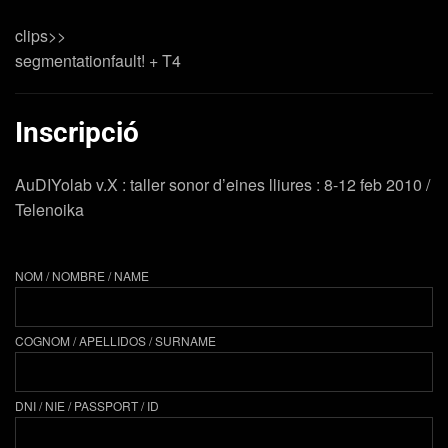
clips>>
segmentationfault! + T4
Inscripció
AuDIYolab v.X : taller sonor d’eines lliures : 8-12 feb 2010 /
Telenoika
NOM / NOMBRE / NAME
COGNOM / APELLIDOS / SURNAME
DNI / NIE / PASSPORT / ID