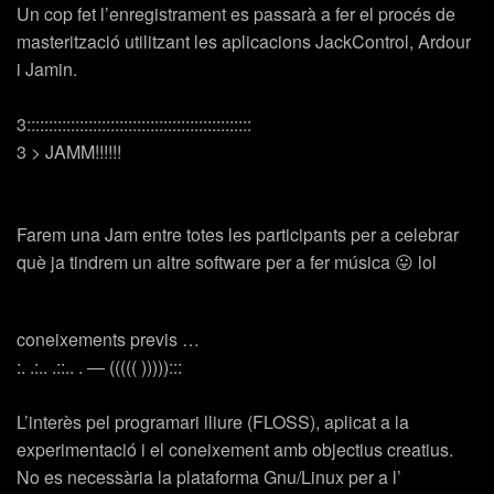
Un cop fet l’enregistrament es passarà a fer el procés de
masterització utilitzant les aplicacions JackControl, Ardour
i Jamin.
3:::::::::::::::::::::::::::::::::::::::::::::::::::
3 > JAMM!!!!!!
Farem una Jam entre totes les participants per a celebrar
què ja tindrem un altre software per a fer música 😛 lol
coneixements previs …
:. .:.. .::.. . — ((((( ))))):::
L’interès pel programari lliure (FLOSS), aplicat a la
experimentació i el coneixement amb objectius creatius.
No es necessària la plataforma Gnu/Linux per a l’