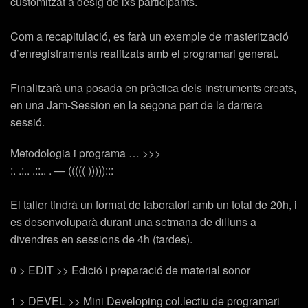
customitzat a desig de lxs participants.
Com a recapitulació, es farà un exemple de masterització
d’enregistraments realitzats amb el programari generat.
Finalitzarà una posada en pràctica dels instruments creats,
en una Jam-Session en la segona part de la darrera
sessió.
Metodologia i programa … >>>
:. .:.. .::.. . — ((((( ))))):::
El taller tindrà un format de laboratori amb un total de 20h, i
es desenvoluparà durant una setmana de dilluns a
divendres en sessions de 4h (tardes).
0 > EDIT >> Edició i preparació de material sonor
1 > DEVEL >> Mini Developing col.lectiu de programari