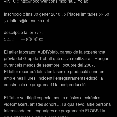
+INFO :: http://noconventions.mobi/auDIYolab
Inscripció :: fins 30 gener 2010 >> Places limitades >> 50
>> tallers@telenoika.net
descripció taller >>> :::
:. .:.. .::.. . — ((((( ))))):::
El taller laboratori AuDIYolab, parteix de la experiència
prèvia del Grup de Treball què es va realitzar a l’ Hangar
durant els mesos de setembre i octubre del 2007.
El taller recorrerà totes les fases de producció sonores
amb eines lliures, incloent l’enregistrament i edició, la
construcció de programari i la postproducció.
El Taller va dirigit especialment a músics electrònics,
videomakers, artistes sonors… i a qualsevol altre persona
interessada en llenguatges de programació FLOSS i la