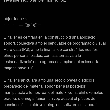
seva intersecció amb el món sonor..
objectius >>> :::
:. .:.. .::.. . — ((((( ))))):::
El taller es centrarà en la construcció d’una aplicació
sonora col.lectiva amb el llenguatge de programació visual
Pure-data (Pd), amb la finalitat de construïr les nostres
eines personalitzades, com a alternativa a la
‘estandarització’ de programaris amplament extesos [la
majoria privatius].
El taller s’articularà amb una secció prèvia d’edició i
preparació del material sonor, per a la posterior
manipulació a temps real del mateix, construïnt exemples
pràctics d’enregistrament un cop acabat el procés de
construcció i ‘minideveloping’ del software col.laboratiu