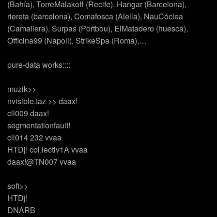
(Bahía), TorreMalakoff (Recife), Hangar (Barcelona),
riereta (barcelona), Comafosca (Alella), NauCóclea
(Camallera), Surpas (Portbou), ElMatadero (huesca),
Officina99 (Napoli), StrikeSpa (Roma),…
pure-data works::::
muzik>>
nvisible.taz >> daax!
cll009 daax!
segmentationfault!
cll014 232 vvaa
HTDj! col.lectiv1A vvaa
daax!@TN007 vvaa
soft>>
HTDj!
DNARB