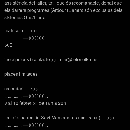
assistència del taller, tot i que és recomanable, donat que
els darrers programes (Ardour i Jamin) són exclusius dels
sistemes Gnu/Linux.
matrícula … >>>
:. .:.. .::.. . — ((((( ))))):::
50E
inscripcions i contacte
>> taller@telenoika.net
places limitades
calendari … >>>
:. .:.. .::.. . — ((((( ))))):::
8 al 12 febrer >> de 18h a 22h
Taller a càrrec de
Xavi Manzanares
(tcc Daax!) … >>>
:. .:.. .::.. . — ((((( ))))):::