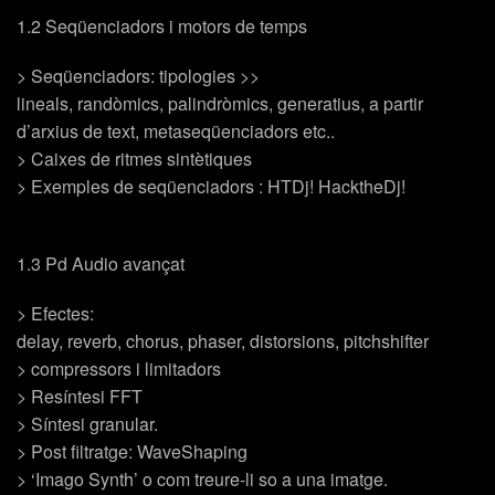
1.2 Seqüenciadors i motors de temps
> Seqüenciadors: tipologies >>
lineals, randòmics, palindròmics, generatius, a partir
d’arxius de text, metaseqüenciadors etc..
> Caixes de ritmes sintètiques
> Exemples de seqüenciadors : HTDj! HacktheDj!
1.3 Pd Audio avançat
> Efectes:
delay, reverb, chorus, phaser, distorsions, pitchshifter
> compressors i limitadors
> Resíntesi FFT
> Síntesi granular.
> Post filtratge: WaveShaping
> ‘Imago Synth’ o com treure-li so a una imatge.