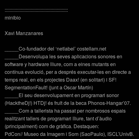
:::::::::::::::::::::::::::::::::::::::::::::::::::
minibio
Xavi Manzanares
_____Co-fundador del ‘netlabel’ costellam.net
_____Desenvolupa les seves aplicacions sonores en
software y hardware lliure, com a eines mutants en
contínua evolució, per a després executar-les en directe a
temps real, en els projectes Daax! (en solitari) i SF!
SegmentationFault! (junt a Oscar Martín)
_____El seu desenvolupament en programari sonor
(HacktheDj!) HTDj! és fruït de la beca Phonos-Hangar’07.
_____Com a tallerista ha passat per nombrosos espais
realitzant tallers de programari lliure, tant d’àudio
(principalment) com de gràfica. Destaquen:
PdCon// Museo da Imagem i Som (SaoPaulo), ISCL’UnivB.