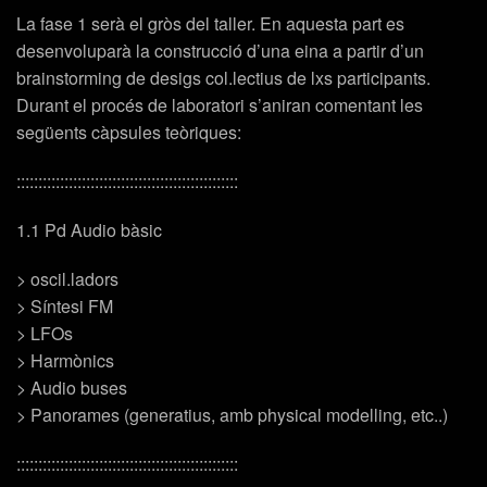
La fase 1 serà el gròs del taller. En aquesta part es
desenvoluparà la construcció d’una eina a partir d’un
brainstorming de desigs col.lectius de lxs participants.
Durant el procés de laboratori s’aniran comentant les
següents càpsules teòriques:
:::::::::::::::::::::::::::::::::::::::::::::::::::
1.1 Pd Audio bàsic
> oscil.ladors
> Síntesi FM
> LFOs
> Harmònics
> Audio buses
> Panorames (generatius, amb physical modelling, etc..)
:::::::::::::::::::::::::::::::::::::::::::::::::::