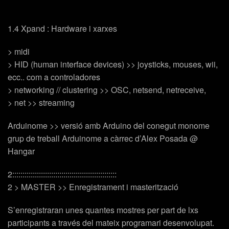
1.4 Xpand : Hardware i xarxes
> midi
> HID (human interface devices) >> joysticks, mouses, wii,
ecc.. com a controladores
> networking // clustering >> OSC, netsend, netreceive,
> net >> streaming
Arduinome >> versió amb Arduino del conegut monome
grup de treball Arduinome a càrrec d’Alex Posada @
Hangar
2:::::::::::::::::::::::::::::::::::::::::::::::::::
2 > MASTER >> Enregistrament i masterització
S’enregistraran unes quantes mostres per part de lxs
participants a través del mateix programari desenvolupat.