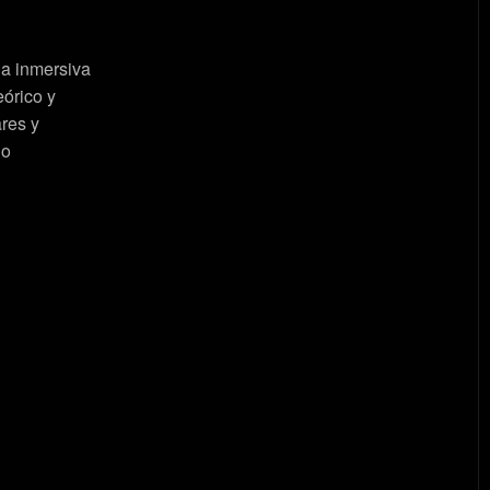
ia inmersiva
eórico y
res y
do