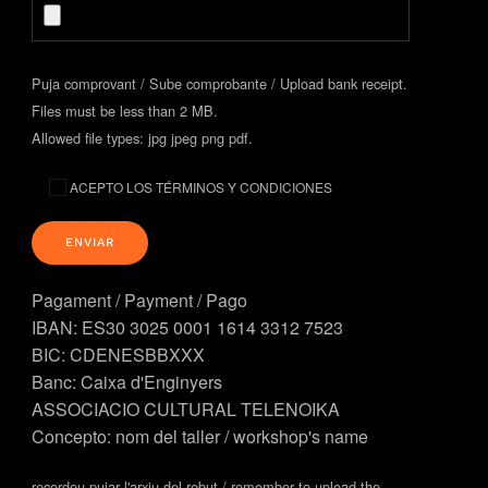
Puja comprovant / Sube comprobante / Upload bank receipt.
Files must be less than 2 MB.
Allowed file types: jpg jpeg png pdf.
ACEPTO LOS TÉRMINOS Y CONDICIONES
Pagament / Payment / Pago
IBAN: ES30 3025 0001 1614 3312 7523
BIC: CDENESBBXXX
Banc: Caixa d'Enginyers
ASSOCIACIO CULTURAL TELENOIKA
Concepto: nom del taller / workshop's name
recordeu pujar l'arxiu del rebut / remember to upload the