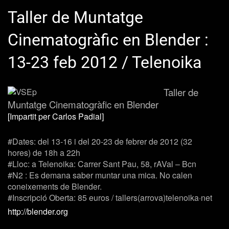
Taller de Muntatge
Cinematogràfic en Blender :
13-23 feb 2012 / Telenoika
Taller de
Muntatge Cinematogràfic en Blender
[Impartit per Carlos Padial]
#Dates:
del 13-16 i del 20-23 de febrer de 2012 (32
hores) de 18h a 22h
#Lloc:
a Telenoika: Carrer Sant Pau, 58, rAVal – Bcn
#N2
: Es demana saber muntar una mica. No calen
coneixements de Blender.
#Inscripció
Oberta:
85 euros / tallers(arrova)telenoika·net
http://blender.org