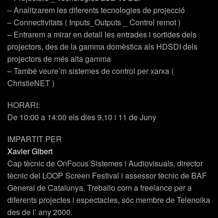
– Analitzarem les diferents tecnologies de projecció
– Connectivitats ( Inputs_Outputs _ Control remot )
– Entrarem a mirar en detall les entrades i sortides dels
projectors, des de la gamma domèstica als HDSDI dels
projectors de més alta gamma
– També veure’m sistemes de control per xarxa (
ChristieNET )
HORARI:
De 10:00 a 14:00 els dies 9,10 i 11 de Juny
IMPARTIT PER
Xavier Gibert
Cap tècnic de OnFocus Sistemes i Audiovisuals, director
tècnic del LOOP Screen Festival i assessor tècnic de BAF
General de Catalunya. Treballo com a freelance per a
diferents projectes i espectacles, sóc membre de Telenoika
des de l’ any 2000.