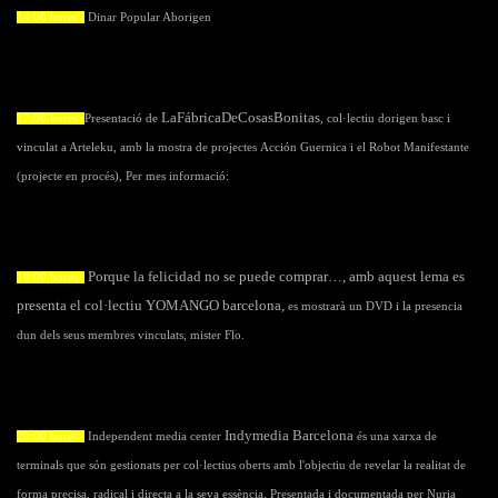
14:00 hores>
Dinar Popular Aborigen
LaFábricaDeCosasBonitas
17:00 hores>
Presentació de
, col·lectiu dorigen basc i
vinculat a Arteleku, amb la mostra de projectes Acción Guernica i el Robot Manifestante
(projecte en procés), Per mes informació:
Porque la felicidad
no se puede comprar…,
amb aquest
lema es
19:00 hores>
presenta el col·lectiu
YOMANGO
barcelona
,
es mostrarà un DVD i la presencia
dun dels seus membres vinculats, mister Flo.
Indymedia Barcelona
20:00 hores>
Independent media center
és una xarxa de
terminals que són gestionats per col·lectius oberts amb l'objectiu de revelar la realitat de
.
forma precisa, radical i directa a la seva essència
Presentada i documentada per Nuria