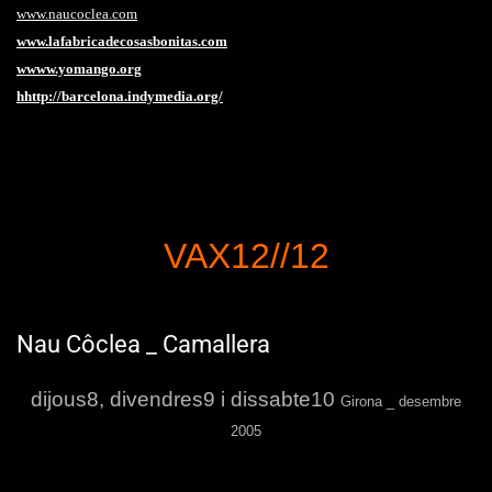
www.naucoclea.com
www.lafabricadecosasbonitas.com
w
www.yomango.org
hhttp://barcelona.indymedia.org/
VAX12//12
Nau Côclea _ Camallera
dijous8, divendres9 i dissabte10
Girona _ desembre
2005