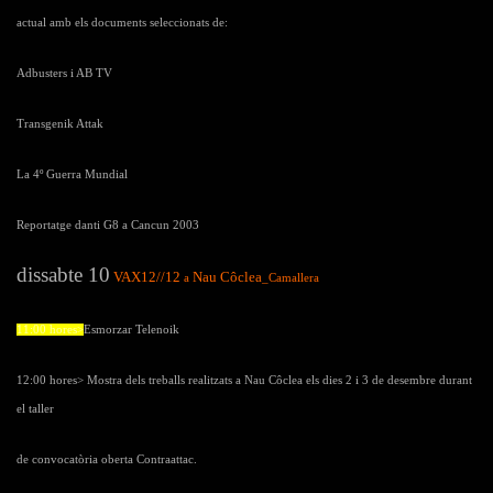
actual amb els documents seleccionats de:
Adbusters
i
AB TV
Transgenik Attak
La 4º Guerra Mundial
Reportatge danti G8 a Cancun 2003
dissabte 10
VAX12//12
Nau Côclea
a
_Camallera
11:00 hores>
Esmorzar Telenoik
12:00 hores>
Mostra dels treballs realitzats a Nau Côclea els dies 2 i 3 de desembre durant
el taller
de convocatòria oberta
Contraattac
.