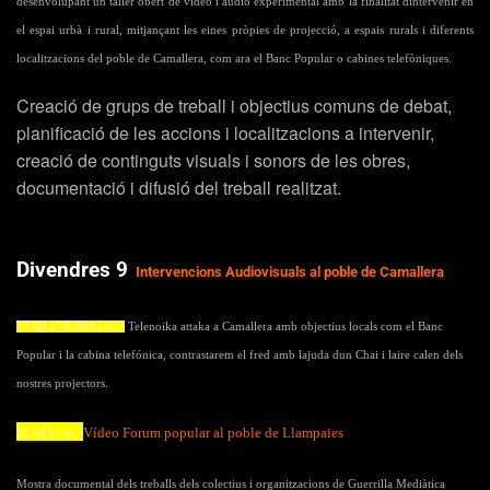
desenvolupant un taller obert de vídeo i audio experimental amb la finalitat dintervenir en
el espai urbà i rural, mitjançant les eines pròpies de projecció, a espais rurals i diferents
localitzacions del poble de Camallera, com ara el Banc Popular o cabines telefòniques.
Creació de grups de treball i objectius comuns de debat,
planificació de les accions i localitzacions a intervenir,
creació de continguts visuals i sonors de les obres,
documentació i difusió del treball realitzat.
Divendres 9
Intervencions Audiovisuals al poble de Camallera
17:00 a 19:00 hores>
Telenoika attaka a Camallera amb objectius locals com el Banc
Popular i la cabina telefónica, contrastarem el fred amb lajuda dun Chai i laire calen dels
nostres projectors.
Vídeo Forum popular al poble de Llampaies
20:00 hores>
Mostra documental dels treballs dels colectius i organitzacions de Guerrilla Mediàtica