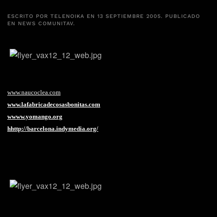
ESCRITO POR
TELENOIKA
EN
13 SEPTIEMBRE 2005
. PUBLICADO
EN
NEWS COMUNITAV
.
www.naucoclea.com
www.lafabricadecosasbonitas.com
w
www.yomango.org
hhttp://barcelona.indymedia.org/