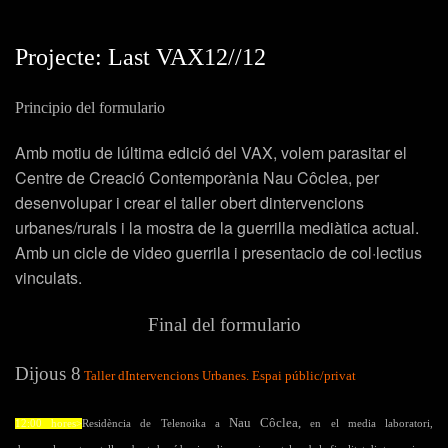
Projecte: Last VAX12//12
Principio del formulario
Amb motiu de lúltima edició del VAX, volem parasitar el
Centre de Creació Contemporània Nau Côclea, per
desenvolupar i crear el taller obert dintervencions
urbanes/rurals i la mostra de la guerrilla mediàtica actual.
Amb un cicle de video guerrila i presentacio de col·lectius
vinculats.
Final del formulario
Dijous 8
Taller d
Intervencions Urbanes. Espai públic/privat
Nau Côclea,
12:00 hores>
Residència de
Telenoika
a
en el media laboratori,