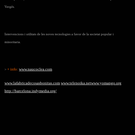
Vergés.
Intervencions i utilitats de les noves tecnologies a favor de la societat popular i
minoritaria.
+ info:
www.naucoclea.com
>
www.lafabricadecosasbonitas.com
www.telenoika.net
www.yomango.org
http://barcelona.indymedia.org/