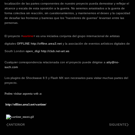
localización de las partes componentes de nuestro proyecto pueda demostrar y reflejar el
alcance y escala de esta oposición a la guerra. No seremos arrastrados a la guerra de
forma colectiva sin reacción, sin cuestionamientos, y mantenemos el deseo y la capacidad
de desafiar las fronteras y barreras que los "hacedores de guerras" levantan entre las
personas.
El proyecto >
wartime
<
es una iniciativa conjunta del grupo internacional de artistas
digitales
OFFLINE
http://offline.area3.net
y la asociación de eventos artísticos digitales de
South London
open_digi
http://club.net-art.ws
Cualquier correspondencia relacionada con el proyecto puede dirigirse a
atty@no-
such.com
Los plugins de Shockwave 8.5 y Flash MX son necesarios para visitar muchas partes del
proyecto.
Podeu visitar aquesta web a:
http://offline.area3.net/wartime/
ANTERIOR
SIGUIENTE