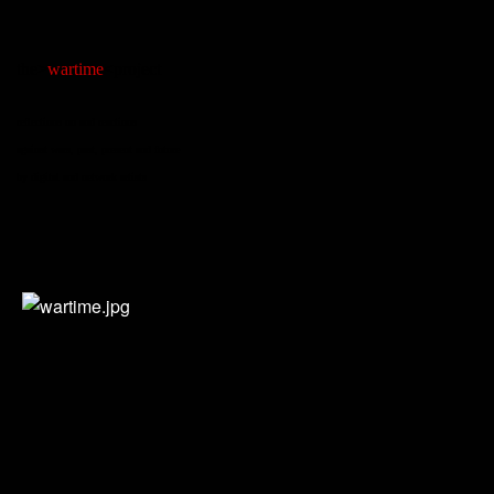
the>
wartime
<project
reflections on and reactions
against wars, past, present and future
by digital and network artists