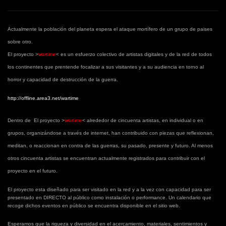
Actualmente la población del planeta espera el ataque mortífero de un grupo de paises
sobre otro.
El proyecto >
wartime
<
es un esfuerzo colectivo de artistas digitales y de la red de todos
los continentes que prentende focalizar a sus visitantes y a su audiencia en torno al
horror y capacidad de destrucción de la guerra.
http://offline.area3.net/wartime
Dentro de
El proyecto >
wartime
<
alrededor de cincuenta artistas, en individual o en
grupos, organizándose a través de internet, han contribuido con piezas que reflexionan,
meditan, o reaccionan en contra de las guerras, su pasado, presente y futuro. Al menos
otros cincuenta artistas se encuentran actualmente registrados para contribuir con el
proyecto en el futuro.
El proyecto esta diseñado para ser visitado en la red y a la vez con capacidad para ser
presentado en
DIRECTO
al público como instalación o performance. Un calendario que
recoge dichos eventos en público se encuentra disponible en el sitio web.
Esperamos que la riqueza y diversidad en el acercamiento, materiales, sentimientos y