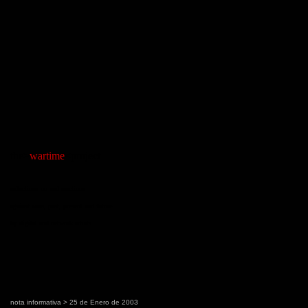
the>
wartime
<project
reflections on and reactions
against wars, past, present and future
by digital and network artists
nota informativa
> 25 de Enero de 2003