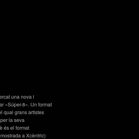
ercat una nova i
ar «Súper-8». Un format
 qual grans artistes
 per la seva
è és el format
(mostrada a Xcèntric)