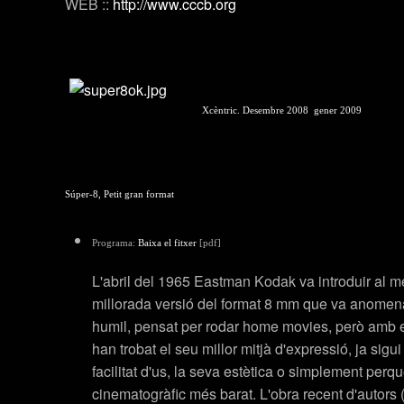
WEB ::
http://www.cccb.org
Xcèntric. Desembre 2008  gener 2009
Súper-8, Petit gran format
Programa:
Baixa el fitxer
[pdf]
L'abril del 1965 Eastman Kodak va introduir al m
millorada versió del format 8 mm que va anomen
humil, pensat per rodar home movies, però amb el
han trobat el seu millor mitjà d'expressió, ja sigui
facilitat d'us, la seva estètica o simplement perqu
cinematogràfic més barat. L'obra recent d'autors 