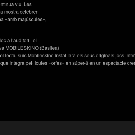
ntinua viu. Les
sta mostra celebren
nema «amb majúscules»,
 a l'auditori i el
anya MOBILESKINO (Basilea)
·lectiu suís
Mobileskino
instal·larà els seus originals jocs int
ue integra pel·lícules «orfes» en súper-8 en un espectacle crea