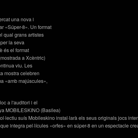
ercat una nova i
ar «Súper-8». Un format
 qual grans artistes
 per la seva
è és el format
(mostrada a Xcèntric)
ntinua viu. Les
sta mostra celebren
nema «amb majúscules»,
 a l'auditori i el
anya MOBILESKINO (Basilea)
·lectiu suís
Mobileskino
instal·larà els seus originals jocs int
ue integra pel·lícules «orfes» en súper-8 en un espectacle crea