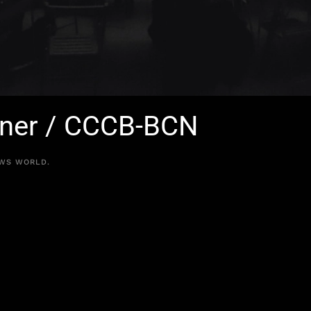
ner / CCCB-BCN
WS WORLD
.