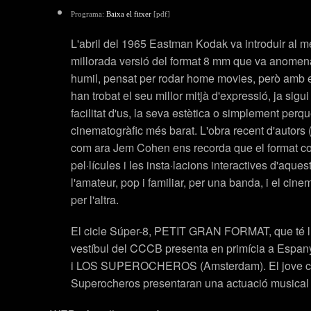
Programa:
Baixa el fitxer
[pdf]
L'abril del 1965 Eastman Kodak va introduir al m
millorada versió del format 8 mm que va anomen
humil, pensat per rodar home movies, però amb el
han trobat el seu millor mitjà d'expressió, ja sigui
facilitat d'us, la seva estètica o simplement perqu
cinematogràfic més barat. L'obra recent d'autors 
com ara Jem Cohen ens recorda que el format co
pel·lícules i les insta·lacions interactives d'aque
l'amateur, pop i familiar, per una banda, i el ci
per l'altra.
El cicle Súper-8, PETIT GRAN FORMAT, que té lloc
vestíbul del CCCB presenta en primícia a Esp
i LOS SUPEROCHEROS (Amsterdam). El jove col
Superocheros
presentaran una actuació musical q