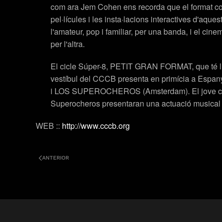
com ara Jem Cohen ens recorda que el format co
pel·lícules i les insta·lacions interactives d'aque
l'amateur, pop i familiar, per una banda, i el ci
per l'altra.
El cicle Súper-8, PETIT GRAN FORMAT, que té lloc
vestíbul del CCCB presenta en primícia a Esp
i LOS SUPEROCHEROS (Amsterdam). El jove col
Superocheros
presentaran una actuació musical q
WEB ::
http://www.cccb.org
ANTERIOR