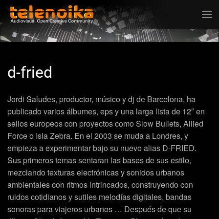
Ir al contenido principal
d-fried
Jordi Saludes
, productor, músico y dj de Barcelona, ha
publicado varios álbumes, eps y una larga lista de 12″ en
sellos europeos con proyectos como Slow Bullets, Allied
Force o Isla Zebra. En el 2003 se muda a Londres, y
empieza a experimentar bajo su nuevo alias
D-FRIED
.
Sus primeros temas sentaran las bases de sus estilo,
mezclando texturas electrónicas y sonidos urbanos
ambientales con ritmos intrincados, construyendo con
ruidos cotidianos y sutiles melodías digitales, bandas
sonoras para viajeros urbanos … Después de que su