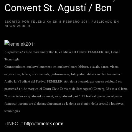
Convent St. Agustí / Bcn
ESCRITO POR
TELENOIKA
EN
8 FEBRERO 2011
. PUBLICADO EN
NEWS WORLD
.
Els pròxims
3 i 4 de març
tindrà lloc la VI edició del Festival
FEMELEK
: Art, Dona i
Tecnologia.
Connectades en qualsevol moment, en qualsevol part.
Música, visuals, dansa, vídeo,
exposicions, tallers, documentals,
performances
, fotografia i debats en clau femenina.
Arriba la VI edició del Festival
FEMELEK
: Art, dona i tecnologia, que se celebrarà els
pròxims 3 i 4 de març en el Centri
Cívic
Convent
de
Sant
Agustí (
Comerç
, 36) sota el lema
“Connectades en qualsevol moment, en qualsevol part.”
El festival que té per objectiu
fomentar i promoure el desenvolupament de la dona en el món de la creació i les noves
tecnologies.
+INFO ::
http://femelek.com/