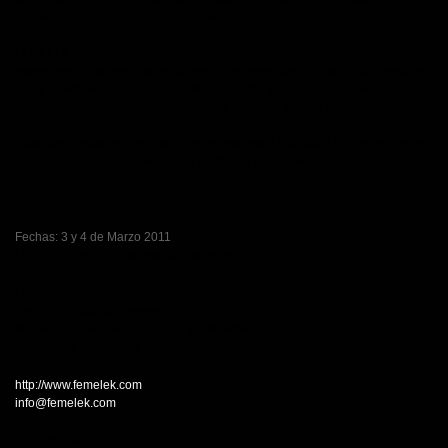
presentándose como Creadora activa de Vanguardia.
FEMELEK representa por tanto, a esa mujer libre y conectada que
experimenta y arriesga artísticamente y en este caso, en particular, desde el
arte y la tecnología. Y es que FEMELEK nació y se mantiene además como
plataforma de presentación, espacio de reflexión y punto de encuentro de
las primeras acciones de creadoras, que moldeando diferentes disciplinas
musicales, visuales y tecnológicas, se expresan individual o colectivamente
desde cualquier parte del mundo gracias al trabajo en red.
FEMELEK 2011
Fechas: 3 y 4 de Marzo 2011
Lugar: Convent de San Agustí (Barcelona)
Organizan
:
Asociació Cultural Femelek
Marise Cardoso, Alba G. Corral y Beth Pibernat
Convent de San Agustí
http://www.femelek.com
info@femelek.com
Contacto prensa: