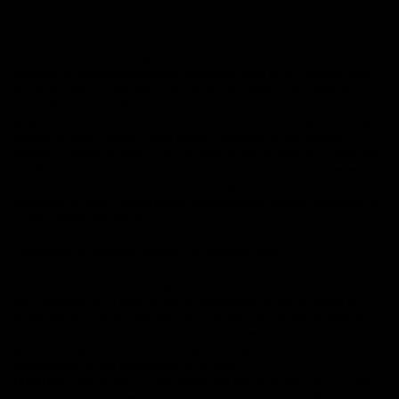
artista visual francesa Julie Guiches.
Tras cinco ediciones presentando
más de un centenar de artistas locales e
internacionales tanto emergentes como profesionales
, FEMELEK ha sido
escenario de proyectos musicales destacados como el de la danesa Miss Q,
la rusa Zhanna , la colombiana The Sound of Lucrecia, o las catalanas
Lucius Works Here, Nikka o Stendhal Syndrome.
El otro gran eje de su
programación se centra en las creadoras visuales
habiendo participado ya
Xarlene Vj, Volatil Visuals, Laurie Bender, Magdalain o Sara Mutante.
Además, el festival se nutre continuamente de todo un tejido de
actividades
periféricas como debates, instalaciones o exposiciones
que complementan
su voluntad de ser un encuentro realmente representativo, acercando a la
ciudadanía el mayor número posible de actividades creativas realizadas por
mujeres edición tras edición.
Conectadas en cualquier momento, en cualquier parte.
Este 2011 además, es un año significativo internacionalmente en la lucha
por la igualdad de La Mujer ya que se conmemora en todo el mundo el
centenario de la primera reunión (marzo de 1911) de cientos de miles de
personas en varios países europeos, particularmente en Alemania y Austria,
que reclamaban el derecho de voto para las mujeres, coincidiendo con la
formalización del Día Internacional de la Mujer.
FEMELEK quiere sumarse a esa celebración siendo portavoz de una mujer
que cada vez más se desprende del papel de espectadora artística,