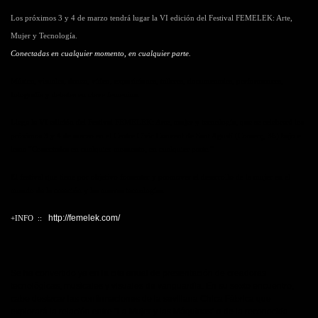
Los próximos 3 y 4 de marzo tendrá lugar la VI edición del Festival FEMELEK: Arte,
Mujer y Tecnología.
Conectadas en cualquier momento, en cualquier parte.
Música, visuales, danza, vídeo, exposiciones, talleres, documentales, performances,
fotografía y debates en clave femenina.
Llega la VI edición del Festival
FEMELEK: Arte, mujer y tecnología
, que se celebrará los
próximos 3 y 4 de marzo en el Centre Cívic Convent de Sant Agustí (Comerç, 36) bajo el
lema
“Conectadas en cualquier momento, en cualquier parte.”
El festival que tiene por
objetivo fomentar y promover el desarrollo de la mujer en el
mundo de la creación y las nuevas tecnologías.
http://femelek.com/
+INFO ::
Se ha convertido ya en la cita anual de presentación de creadoras
tecnológicas, musicales y visuales de vanguardia. En su sexto encuentro,
cabe destacar las confirmaciones de la sevillana Chica Fábrica que
explorará la relación entre “La Mujer y las Máquinas” o de la reconocida