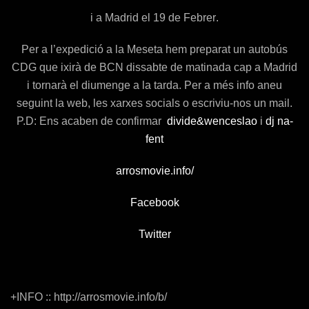
i a
Madrid
el
19
de
Febrer
.
Per a l’
expedició
a la
Meseta
hem preparat un
autobús
CDG
que ixirà de BCN dissabte de matinada cap a Madrid
i tornarà el diumenge a la tarda.
Per a més info aneu
seguint la
web
, les
xarxes
socials
o escriviu-nos un
mail
.
P.D:
Ens acaben de confirmar
divide&wenceslao
i
dj na-
fent
arrosmovie.info/
Facebook
Twitter
+INFO ::
http://arrosmovie.info/b/