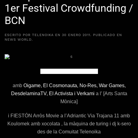
1er Festival Crowdfunding /
BCN
ESCRITO POR
TELENOIKA
EN
30 ENERO 2011
. PUBLICADO EN
NEWS WORLD
.
1er Festival Crowdfunding
amb
Oigame
, El Cosmonauta
, No-Res
, War Games
,
DesdelaminaTV
, El Activista
i Verkami
a l’ [Arts Santa
Mònica]
i FIESTÓN Arròs Movie
a l’
Adriantic
Via Trajana 11 amb
Koulomek amb xocolata , la màquina de turing i dj k-sero
des de la Comuitat Telenoika