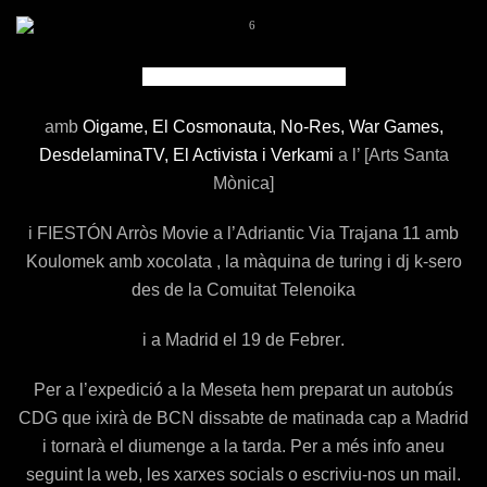
1er Festival Crowdfunding
amb
Oigame
, El Cosmonauta
, No-Res
, War Games
,
DesdelaminaTV
, El Activista
i Verkami
a l’ [Arts Santa
Mònica]
i FIESTÓN Arròs Movie
a l’
Adriantic
Via Trajana 11 amb
Koulomek amb xocolata , la màquina de turing i dj k-sero
des de la Comuitat Telenoika
i a
Madrid
el
19
de
Febrer
.
Per a l’
expedició
a la
Meseta
hem preparat un
autobús
CDG
que ixirà de BCN dissabte de matinada cap a Madrid
i tornarà el diumenge a la tarda.
Per a més info aneu
seguint la
web
, les
xarxes
socials
o escriviu-nos un
mail
.