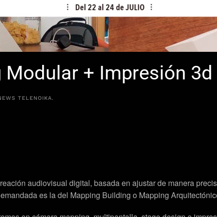
g Modular + Impresión 3d
NEWS TELENOIKA
.
eación audiovisual digital, basada en ajustar de manera precisa
 demandada es la del Mapping Building o Mapping Arquitectónic
igaremos en cámara mapping, multipantalla, stage design e impre