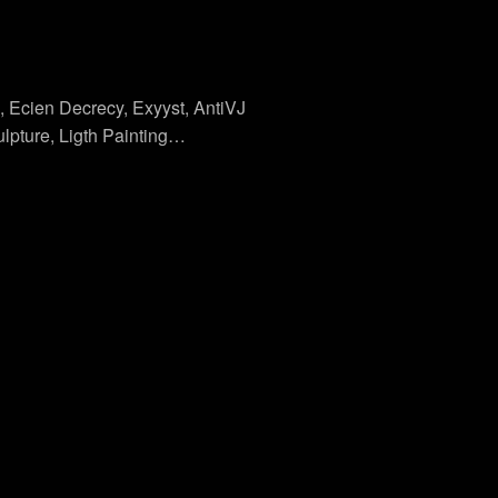
, Ecien Decrecy, Exyyst, AntiVJ
ulpture, Ligth Painting…