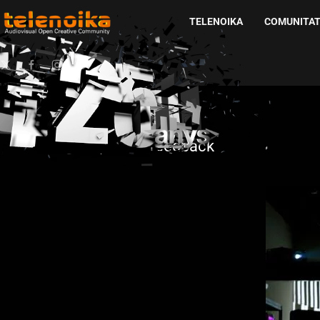
TELENOIKA
COMUNITA
Ir al contenido principal
tag projectes:
feedback