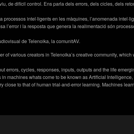
, de difícil control. Ens parla dels errors, dels cicles, dels reto
 processos intel·ligents en les màquines, l’anomenada intel·ligè
osa l’error i la resposta que genera la realimentació són process
diovisual de Telenoika, la comunitAV.
 of various creators in Telenoika’s creative community, which 
out errors, cycles, responses, inputs, outputs and the life emergi
s in machines whats come to be known as Artificial Intelligence,
ry close to that of human trial-and-error learning. Machines lea