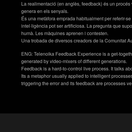
La realimentació (en anglès, feedback) és un procés viu
genera en els senyals.
És una metàfora emprada habitualment per referir-se a
intel·ligència pot ser artificiosa. La pregunta que sup
humà. Les màquines aprenen i contesten.
Una trobada de diversos creadors de la Comunitat Au
ENG: Telenoika Feedback Experience is a get-together
generated by video-mixers of different generations.
Feedback is a hard-to-control live process. It talks ab
Its a metaphor usually applied to intelligent processe
triggering the error and its feedback are processes ve