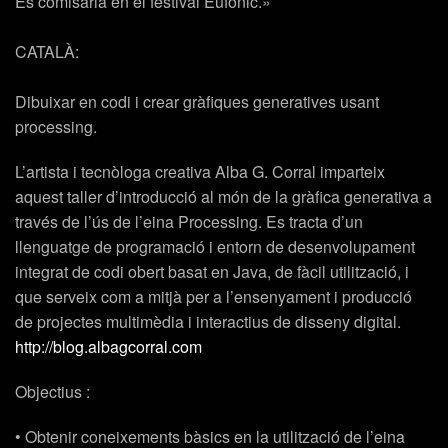
Es comisaria en el festival Eufònic.»
CATALÀ:
Dibuixar en codi i crear gràfiques generatives usant
processing.
L’artista i tecnòloga creativa Alba G. Corral imparteix
aquest taller d’introducció al món de la gràfica generativa a
través de l’ús de l’eina Processing. Es tracta d’un
llenguatge de programació i entorn de desenvolupament
integrat de codi obert basat en Java, de fàcil utilització, i
que serveix com a mitjà per a l’ensenyament i producció
de projectes multimèdia i interactius de disseny digital.
http://blog.albagcorral.com
Objectius :
• Obtenir coneixements bàsics en la utilització de l’eina