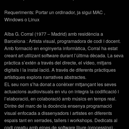
Requeriments: Portar un ordinador, ja sigui MAC ,
Windows o Linux
Alba G. Corral (1977 – Madrid) amb residència a
Barcelona : Artista visual, programadora de codi i docent.
Amb formació en enginyeria informàtica, Corral ha estat
creant art utilizant software durant l’última dècada. La seva
pràctica s’extén a través del directe, el vídeo, mitjans
digitals i la instal·lació. A través de diferents pràctiques
artístiques explora narratives abstractes.
EL seu nom s’ha donat a conèixer mitjançant les seves
actuacions audiovisuals en viu on integra la codificació i
l’elaboració, en colaboració amb músics en temps real.
Dintre del marc de la docència ensenya programació
visual enfocada a dissenyadors i artistes en diferents
espais tant en xerrades, tallers i workshops. Dedicats al
codi creatiu amb eines de software lliure (processing) .