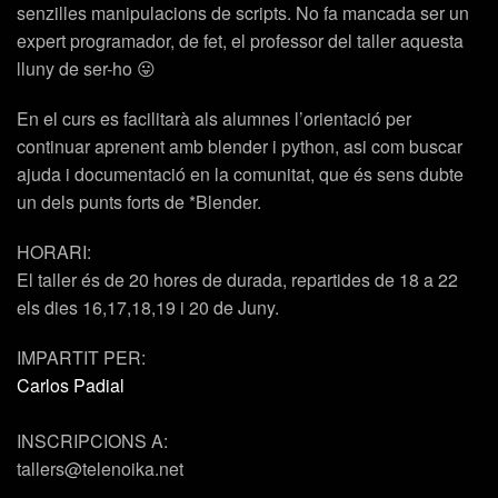
senzilles manipulacions de scripts. No fa mancada ser un
expert programador, de fet, el professor del taller aquesta
lluny de ser-ho 😛
En el curs es facilitarà als alumnes l’orientació per
continuar aprenent amb blender i python, asi com buscar
ajuda i documentació en la comunitat, que és sens dubte
un dels punts forts de *Blender.
HORARI:
El taller és de 20 hores de durada, repartides de 18 a 22
els dies 16,17,18,19 i 20 de Juny.
IMPARTIT PER:
Carlos Padial
INSCRIPCIONS A:
tallers@telenoika.net