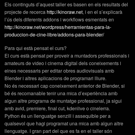
Els continguts d’aquest taller es basen en els resultats del
projecte de recerca
http://kinoraw.net
, i en el s’explicarà
l’ús dels diferents addons i workflows esmentats en
http://kinoraw.net/wordpress/herramientas-para-la-
produccion-de-cine-libre/addons-para-blender/
Para qui està pensat el curs?
El curs està pensat per proveir a muntadors professionals i
amateurs de video i cinema digital dels coneixements i
eines necessaris per editar obres audiovisuals amb
Blender i altres aplicacions de programari lliure.
No és necessari cap coneixement anterior de Blender, si
bé és recomanable tenir una mica d’experiència amb
algun altre programa de muntatge professional, ja sigui
amb avid, premiere, final cut, kdenlive o cinelerra.
Python és un llenguatge senzill i assequible per a
qualsevol que hagi programat una mica amb algun altre
llenguatge. I gran part del que es fa en el taller són