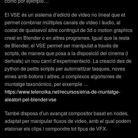
como por ejemplo…
El VSE és un sistema d’edició de video no lineal que et
permet combinar múltiples canals de video i àudio, al
costat de qualsevol altre contingut de 3d o motion graphics
creat en Blender o en altres programes. Igual que la resta
de Blender, el VSE permet ser manipulat a través de
scripts, de manera que posa a la disposició del cinema (i
derivats) un nou camí d’experimentació. La creació des de
python de petits scripts per automatitzar tasques, noves
eines amb botons i altres, o complexos algorismes de
muntatge taxonómico, per eixemple …
https://www.telenoika.net/recursos/eina-de-muntatge-
aleatori-pel-blender-vse
També disposa d’un avançat compositor basat en nodes,
adaptat per manipular fluxos de video, amb el qual podem
etalonar els clips i compondre tot tipus de VFX.