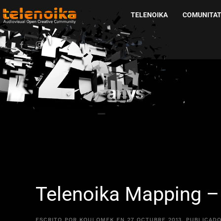
TELENOIKA
COMUNITA
Ir al contenido principal
Telenoika Mapping – 
ESCRITO POR
KOULOMEK
EN
27 OCTUBRE 2013
. PUBLICAD