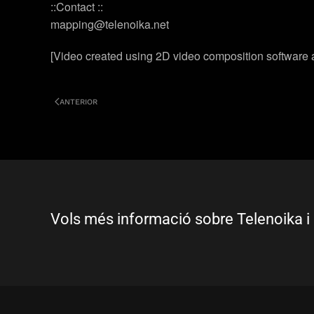
::Contact ::
mapping@telenoika.net
[Video created using 2D video composition software
ANTERIOR
Vols més informació sobre Telenoika i 