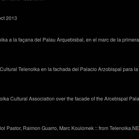
oct 2013
ika a la façana del Palau Arquebisbal, en el marc de la primera
ltural Telenoika en la fachada del Palacio Arzobispal para la 
a Cultural Association over the facade of the Arcebispal Palace 
riol Pastor, Raimon Guarro, Marc Koulomek :: from Telenoika.N