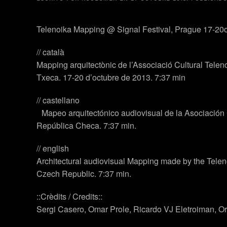
Telenoika Mapping @ Signal Festival, Prague 17-20
// català
Mapping arquitectònic de l’Associació Cultural Teleno
Txeca. 17-20 d’octubre de 2013. 7:37 min
// castellano
Mapeo arquitectónico audiovisual de la Asociación Cu
República Checa. 7:37 min.
// english
Architectural audiovisual Mapping made by the Telenoik
Czech Republic. 7:37 min.
::Crèdits / Credits::
Sergi Casero, Omar Prole, Ricardo VJ Eletroiman, O