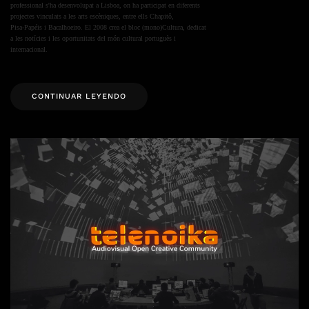
professional s'ha desenvolupat a Lisboa, on ha participat en diferents
projectes vinculats a les arts escèniques, entre ells Chapitô,
Pisa-Papéis i Bacalhoeiro. El 2008 crea el bloc (mono)Cultura, dedicat
a les notícies i les oportunitats del món cultural portuguès i
internacional.
CONTINUAR LEYENDO