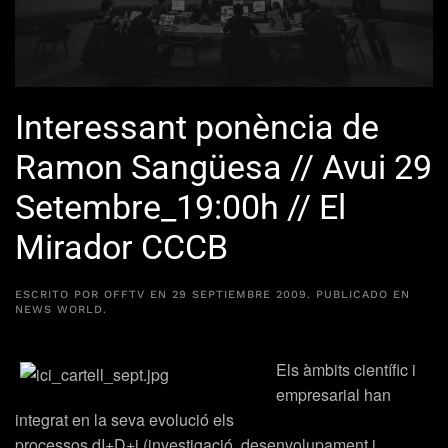
Interessant ponència de
Ramon Sangüesa // Avui 29
Setembre_19:00h // El
Mirador CCCB
ESCRITO POR
OFFTV
EN
29 SEPTIEMBRE 2009
. PUBLICADO EN
NEWS WORLD
.
Els àmbits científic i
empresarial han
integrat en la seva evolució els
processos dI+D+i (investigació, desenvolupament i