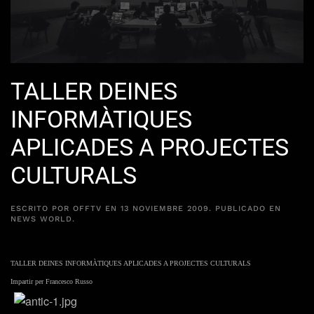
TALLER DEINES
INFORMÀTIQUES
APLICADES A PROJECTES
CULTURALS
ESCRITO POR
OFFTV
EN
13 NOVIEMBRE 2009
. PUBLICADO EN
NEWS WORLD
.
TALLER DEINES INFORMÀTIQUES APLICADES A PROJECTES CULTURALS
Impartir per Francesco Russo