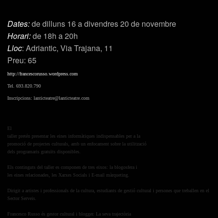
Dates:
de dilluns 16 a divendres 20 de novembre
Horari:
de 18h a 20h
Lloc
: Adriantic, Via Trajana, 11
Preu: 65
http://francescorusso.wordpress.com
Tel. 693.820.790
Inscripcions: lanticteatre@lanticteatre.com
El
taller pretén presentar les eines informàtiques indispensables per a la
promoció de projectes culturals, amb un enfocament sobre la utilització
dels programaris gratuïts disponibles.
Els continguts del taller es componen de tres eixos: la blogosfera i
les eines relacionades, les Xarxes Socials i E-mail màrqueting.
Dirigit a artistes i professionals de la cultura, estudiants de gestió cultural i persones que treballen en el
Sector Serveis.
Francesco Russo és gestor cultural i blogger. La seva trajectòria