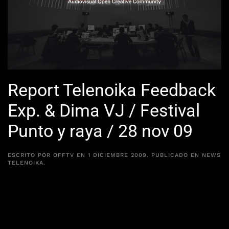
Report Telenoika Feedback
Exp. & Dima VJ / Festival
Punto y raya / 28 nov 09
ESCRITO POR
OFFTV
EN
1 DICIEMBRE 2009
. PUBLICADO EN
NEWS
TELENOIKA
.