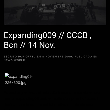
Expanding009 // CCCB ,
Bcn // 14 Nov.
ESCRITO POR
OFFTV
EN
8 NOVIEMBRE 2009
. PUBLICADO EN
NEWS WORLD
.
Aquest any el festival
netaudio
Barcelona
canvia el seu
nom a
Expanding
09
amb el
motiu d'ampliar horitzons i
dedicar-se a
la cultura
col.laborativa
en
tots els seus