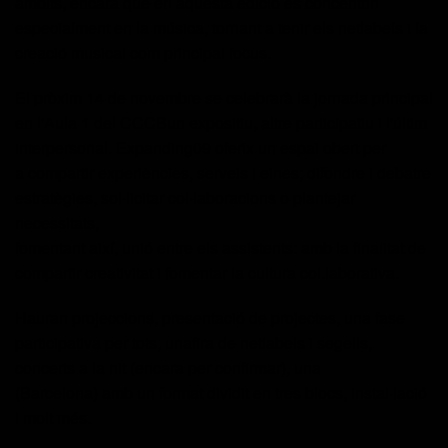
àmbits, encara que en
aquesta edició es
concentrin
especialment en
la música, tornant a tenir
els
netlabels
i
la
creació
musical
com
principal focus.
El pròxim
14 de novembre
se celebrarà
la jornada
principal
en
l'Aula 1 del
CCCB
un
expositiu,
altre participatiu i l'últim
interpersonal
.
Expanding
09
oferix un espai
obert
per
a compartir experiències, serveis i eines; difondre i debatre
estratègies, sol·licitar col·laboracions o plantejar
necessitats,
fomentant
així, unió
entre
els
assistents: amb
la finalitat de
compartir creativitat i fomentar
la cultura
col.laborativa
.
Hauran projeccions, presentació de projectes,
una fase
participativa per
tots,
una
fira de
netlabels
i segells,
concerts a la nit (encara per confirmar),
una
(Barcelona) amb un format dividit en tres blocs,
instal·lació
i molt més.