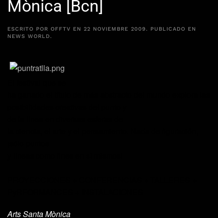
Mònica [Bcn]
ESCRITO POR
OFFTV
EN
22 NOVIEMBRE 2009
. PUBLICADO EN
NEWS WORLD
.
El festival que se
ha ganado el título de
más abstracto del mundo
explora las
posibilidades creativas del punto y
de la línea en diversas esferas de
la ciencia, el arte y el pensamiento. Nada de figuración,
¡sólo puntos
y líneas como fines en sí mismos!
PROYECCIONES + CONFERENCIAS + TALLERES +
PyRFORMANCES + INSTALACIONES
Arts Santa Mònica