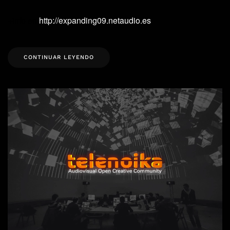
+
info
en
http
://
expanding
09.
netaudio
.es
CONTINUAR LEYENDO