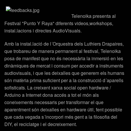
Telenoika
presenta al
Festival
"Punto Y Raya"
diferents videos,workshops,
instal.lacions i directes AudioVisuals.
Amb la instal.lació de l´
Orquestra dels Luthiers Drapaires
,
que trobareu de manera permanent al festival, Telenoika
posa de manifest que no és necessària la inmersió en les
dinàmiques de mercat i consum per accedir a instruments
audiovisuals, i que les deixalles que generem els humans
són matèria prima suficient per a la construcció d´aparells
sofisticats. La creixent xarxa social open hardware /
Arduino a Internet dona accés a tot el món als
coneixements necessaris per transformar el que
aparentment són deixalles en hardware útil, fent possible
que cada vegada s´incorpori més gent a la filosofia del
DIY, el reciclatge i el decreixement.