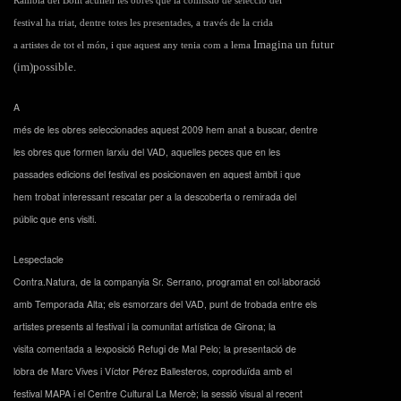
Rambla del Bòlit acullen les obres que la comissió de selecció del
festival ha triat, dentre totes les presentades, a través de la crida
Imagina un futur
a artistes de tot el món, i que aquest any tenia com a lema
(im)possible
.
A
més de les obres seleccionades aquest 2009 hem anat a buscar, dentre
les obres que formen larxiu del VAD, aquelles peces que en les
passades edicions del festival es posicionaven en aquest àmbit i que
hem trobat interessant rescatar per a la descoberta o remirada del
públic que ens visiti.
Lespectacle
Contra.Natura, de la companyia Sr. Serrano, programat en col·laboració
amb Temporada Alta; els esmorzars del VAD, punt de trobada entre els
artistes presents al festival i la comunitat artística de Girona; la
visita comentada a lexposició Refugi de Mal Pelo; la presentació de
lobra de Marc Vives i Víctor Pérez Ballesteros, coproduïda amb el
festival MAPA i el Centre Cultural La Mercè; la sessió visual al recent