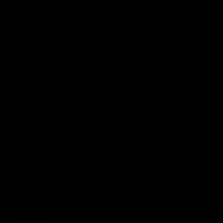
::
charlas sobre la dualidad onda·partícula
A cargo de científicos y pensadores invitados, ofrecen una
introducción
al apasionante mundo subatómico, sus paradojas e
implicaciones en la
comprensión actual del universo. Forma·movimiento y
masa·energía serán
el centro de un debate que permitirá ilustrar la síntesis de
los
sistemas dinámicos en la naturaleza y la evolución de la
concepción del
espacio·tiempo desde la geometría Euclidiana [0-3D] hasta
la teoría de
las súper·cuerdas [11D].
::
sesiones dj y vj