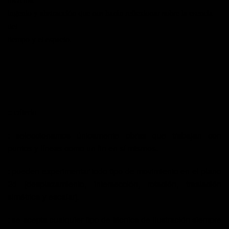
ingenio y abstracción que nos harán reflexionar sobre la esencia
del
tiempo y el espacio.
::
criterio
:
seleccionamos únicamente obras que trabajan con
puntos y líneas como
un fin en sí mismos
.
:
pueden experimentar
todo tipo de movimiento en el plano
2d
[desplazamiento, intersección, rotación, traslación
simétrica y escalar].
:
se acepta
cualquier tipo de técnica de ilustración
siempre