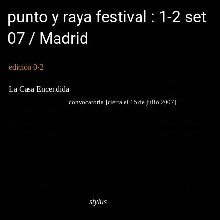
punto y raya festival : 1-2 set
07 / Madrid
edición 0·2
| sobre el plano
La Casa Encendida
[Madrid] |
1 y 2 septiembre
2007
vuelve a las bases |
convocatoria
[cierra el 15 de julio 2007]
La esencia de forma y movimiento representada por puntos·rayas
desplazándose sobre el plano.
Esta edición explora formas de línea abierta [o abstractas] sobre
un fondo liso. Del lápiz al
stylus
,
del punto·analógico al píxel·digital, un espectro de obras de