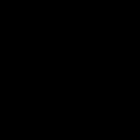
El
festival
se desarrolla en dos jornadas donde conviven
muestras y actividades para todas las edades:
::
proyecciones
En dos bloques de 70, puntos·rayas en movimiento
ideados por autores
de la talla de Len Lye, Lynsakowski, Dan Sandin, Larry
Cuba y McLaren.
Proyección de los cortometrajes seleccionados a
competición oficial [con premio del jurado y premio del
público]