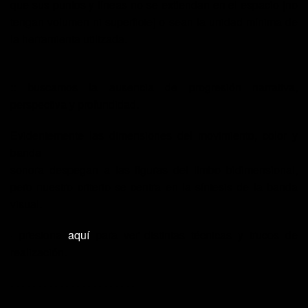
que sus puntos y líneas no se extiendan en el espacio [no
tengan volumen ni superficie] o sean la
unidad mínima
de
la herramienta utilizada.
::
buscamos la
ausencia de progresión narrativa,
perspectiva y profundidad
.
Evidentemente las dimensiones del movimiento, color y
banda
sonora despegan a las figuras del limbo bidimensional,
pero nuestro
criterio
se centra en la
síntesis de la banda
visual
.
· presiona
aquí
para ver distintas técnicas y trucos de
realización.
. . . . . . . . . . . . . . . . . . . . . . .