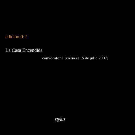
increíble
ingenio y abstracción que nos harán reflexionar sobre la esencia
del
tiempo y el espacio.
edición 0·2
| sobre el plano
La Casa Encendida
[Madrid] |
1 y 2 septiembre
2007
vuelve a las bases |
convocatoria
[cierra el 15 de julio 2007]
La esencia de forma y movimiento representada por puntos·rayas
desplazándose sobre el plano.
Esta edición explora formas de línea abierta [o abstractas] sobre
un fondo liso. Del lápiz al
stylus
,
del punto·analógico al píxel·digital, un espectro de obras de
increíble