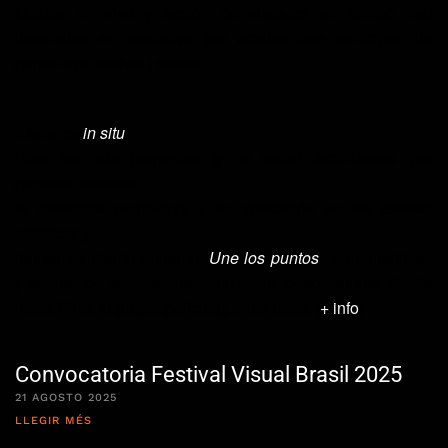
Música en vivo y sesión de visuales en tiempo real
diseñados en exclusiva por artistas que participan de
punto·raya festival | sonoro
.
::
talleres
in situ
Para los más pequeños [y no tanto], actividades que
permiten descubrir
la dialéctica punto·raya y su aplicación en las esferas
artísticas y
del pensamiento humano.
Une los puntos
, axonométricas
y talleres de técnicas de realización [desde el arte Braille
hasta Pinta tu propia película], entre otros. [
+ info
]
Convocatoria Festival Visual Brasil 2025
21 AGOSTO 2025
LLEGIR MÉS