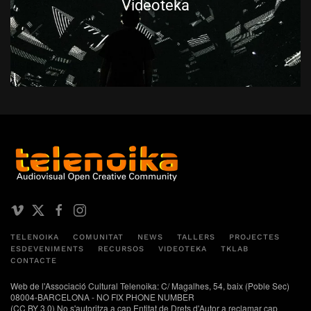
Videoteka
TELENOIKA
COMUNITAT
NEWS
TALLERS
PROJECTES
ESDEVENIMENTS
RECURSOS
VIDEOTEKA
TKLAB
CONTACTE
Web de l'Associació Cultural Telenoika: C/ Magalhes, 54, baix (Poble Sec)
08004-BARCELONA - NO FIX PHONE NUMBER
(CC BY 3.0) No s'autoritza a cap Entitat de Drets d'Autor a reclamar cap