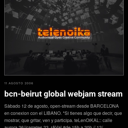
11 AGOSTO 2006
bcn-beirut global webjam stream
Sàbado 12 de agosto, open-stream desde BARCELONA
en conexion con el LIBANO. *Si tienes algo que decir, que
mostrar, que gritar, ven y participa. teLenOiKAL:: calle
aurora,26//carretes,23, rAVal #de 15h a 20h // 12/…