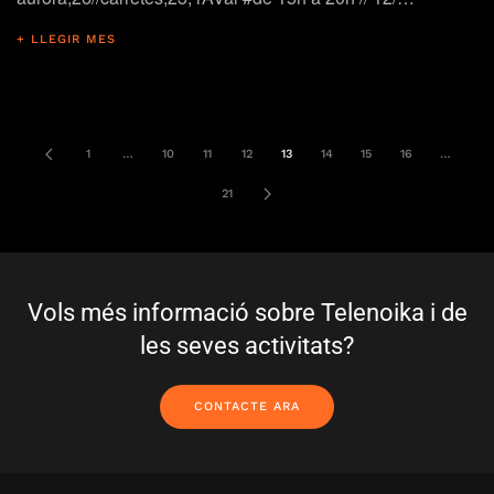
+ LLEGIR MES
1
…
10
11
12
13
14
15
16
…
21
Vols més informació sobre Telenoika i de
les seves activitats?
CONTACTE ARA