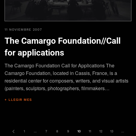
11 NOVIEMBRE 2007
The Camargo Foundation//Call
for applications
The Camargo Foundation Call for Applications The
Camargo Foundation, located in Cassis, France, is a
residential center for composers, writers, and visual artists
(painters, sculptors, photographers, filmmakers…
+ LLEGIR MES
1
…
7
8
9
10
11
12
13
…