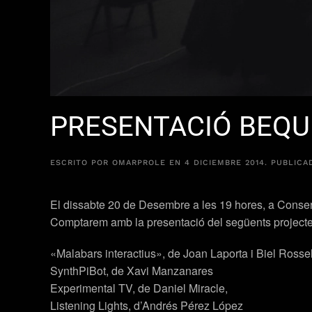
PRESENTACIÓ BEQUE
ESCRITO POR
OMARPROLE
EN
4 DICIEMBRE 2014
. PUBLIC
El dissabte 20 de Desembre a les 19 hores, a Conserv
Comptarem amb la presentació del següents projecte
«Malabars interactius»
, de Joan Laporta i Biel Rossel
SynthPiBot,
de Xavi Manzanares
Experimental TV,
de Daniel Miracle,
Listening Lights,
d’Andrés Pérez López