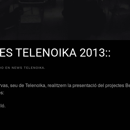
S TELENOIKA 2013::
ADO EN
NEWS TELENOIKA
.
as, seu de Telenoika, realitzem la presentació del projectes B
s:
ló.