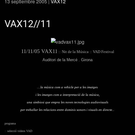
13 septiembre 2005
|
VAX12
VAX12//11
11/11/05 VAX11
:: Nit de la Música :: VAD Festival
Auditori de la Mercé . Girona
…la música com a vehicle per a les imatges
i les imatges com a interpretació de la música,
una simbiosi que empra les noves tecnologies audiovisuals
..
per treballar les relacions entre dominis sonors i visuals en directe
programa
::
selecció videos VAD