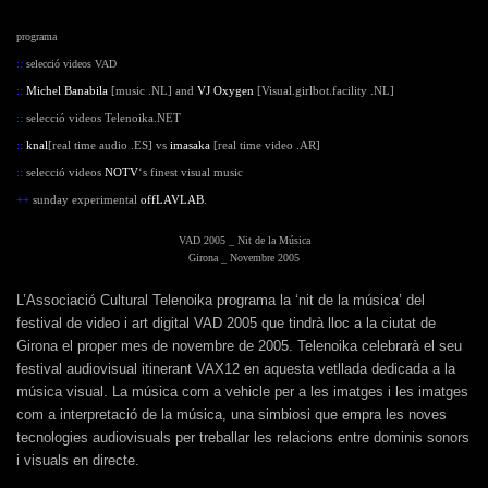
programa
::
selecció videos VAD
::
Michel Banabila
[music .NL] and
VJ Oxygen
[Visual.girlbot.facility .NL]
::
selecció videos Telenoika.NET
::
knal
[real time audio .ES] vs
imasaka
[real time video .AR]
::
selecció videos
NOTV
‘s finest visual music
++
sunday experimental
offLAVLAB
.
VAD 2005 _ Nit de
la Música
Girona _ Novembre 2005
L’Associació Cultural Telenoika programa la ‘nit de la música’ del
festival de video i art digital VAD 2005 que tindrà lloc a la ciutat de
Girona el proper mes de novembre de 2005. Telenoika celebrarà el seu
festival audiovisual itinerant VAX12 en aquesta vetllada dedicada a la
música visual. La música com a vehicle per a les imatges i les imatges
com a interpretació de la música, una simbiosi que empra les noves
tecnologies audiovisuals per treballar les relacions entre dominis sonors
i visuals en directe.