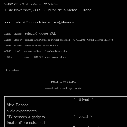
VADVAX11 // Nit de la Música – VAD festival
11 de Novembre, 2005 . Auditori de la Mercé . Girona
www.telenoika.net
//
www.vadfestival.net
.
info@telenoika.net
selecció videos VAD
22h30 – 22h55
22h55 – 23h40
concert audiovisual de Michel Banabila i VJ Oxygen (Visual.Girlbot.facility)
23h45 – 00h15 selecció videos Telenoika.NET
00h20 – 1h00
concert audiovisual de Knal+Imasaka
1h00 – … selecció NOTV’s finest Visual Music
· info artistes
KNAL vs IMASAKA
concert audiovisual experimental
<!–[if !vml]–>
Alex_Posada
audio experimental
<!–[endif]–>
DIY sensors & gadgets
[knal.org][nice-noise.org]