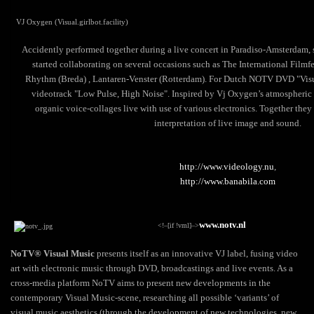
VJ Oxygen (Visual.girlbot.facility)
Accidently performed together during a live concert in Paradiso-Amsterdam, 
started collaborating on several occasions such as The International Filmfe
Rhythm (
Breda
) , Lantaren-Venster (
Rotterdam
). For Dutch NOTV DVD "Visu
videotrack "Low Pulse, High Noise". Inspired by Vj Oxygen’s atmospheric 
organic voice-collages live with use of various electronics. Together they 
interpretation of live image and sound.
http://www.videology.nu
,
http://www.banabila.com
www.notv.nl
<!–[if !vml]–>
NoTV® Visual Music
presents itself as an innovative VJ label, fusing video
art with electronic music through DVD, broadcastings and live events. As a
cross-media platform NoTV aims to present new developments in the
contemporary Visual Music-scene, researching all possible ‘variants’ of
visual music aesthetics (through the development of new technologies, new