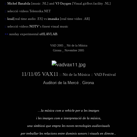
::
Michel Banabila
[music .NL] and
VJ Oxygen
[Visual.girlbot.facility .NL]
::
selecció videos Telenoika.NET
::
knal
[real time audio .ES] vs
imasaka
[real time video .AR]
::
selecció videos
NOTV
‘s finest visual music
++
sunday experimental
offLAVLAB
.
VAD 2005 _ Nit de
la Música
Girona _ Novembre 2005
11/11/05 VAX11
:: Nit de la Música :: VAD Festival
Auditori de la Mercé . Girona
…la música com a vehicle per a les imatges
i les imatges com a interpretació de la música,
una simbiosi que empra les noves tecnologies audiovisuals
..
per treballar les relacions entre dominis sonors i visuals en directe