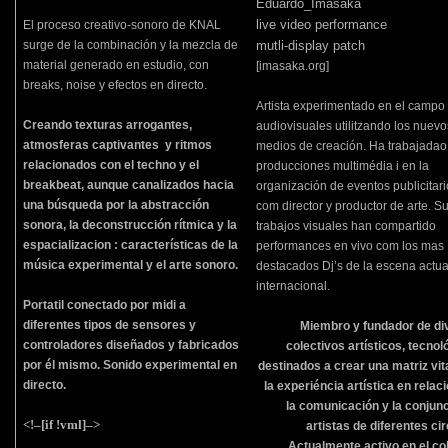
Eduardo_Imasaka
live video performance
El proceso creativo-sonoro de KNAL
surge de la combinación y la mezcla de
mutli-display patch
material generado en estudio, con
[
imasaka
.org]
breaks, noise y efectos en directo.
Artista experimentado en el campo 
Creando texturas arrogantes,
audiovisuales utilitzando los nuevo
atmosferas captivantes y ritmos
medios de creación. Ha trabajadao
relacionados con el techno y el
producciones multimédia i en la
breakbeat, aunque canalizados hacia
organización de eventos publicitar
una búsqueda por la abstracción
com director y productor de arte. S
sonora, la deconstrucción rítmica y la
trabajos visuales han compartido
espacializacion : características de la
performances en vivo com los mas
música experimental y el arte sonoro.
destacados Dj’s de la escena actua
internacional.
Portatil conectado por midi a
diferentes tipos de sensores y
Miembro y fundador de di
controladores diseñados y fabricados
colectivos artísticos, tecnol
por él mismo. Sonido experimental en
destinados a crear una matriz vit
directo.
la experiéncia artística en relac
la comunicación y la conjun
<!–[if !vml]–>
artistas de diferentes cir
Actualmente activo en el co