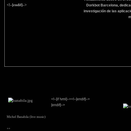
<!–[endif]–>
Dorkbot Barcelona, dedica
investigación de las aplicac
m
<!–[if !vml]–><!–[endif]–>
[endif]–>
Michel Banabila (live music)
++