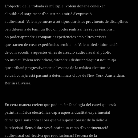
L'objectiu de la trobada és múltiple: volem donar a conèixer
al públic el sorgiment d'aquest nou mitjà d'expressió
audiovisual. Volem permetre a tot tipus d'artistes provinents de disciplines
ben diferents de tenir un lloc on poder realitzar les seves sessions i
on poder aprendre i compartir experiències amb altres artistes
que tracten de crear experiències semblants. Volem oferir informació
de com accedir a aquestes eines de creació audiovisual al públic
no iniciat. Volem reivindicar, difondre i disfrutar d'aquest nou mitjà
que arribarà progressivament a l'escena de la música electrònica
actual, com ja està passant a determinats clubs de New York, Amsterdam,
Berlín i Eivissa.
En certa manera creiem que podem fer l'analogia del canvi que està
patint la música electrònica cap a aquesta dualitat experimental
d'imatges i sons com el pas que va suposar passar de la ràdio a
la televisió. Sens dubte s'està obrint un camp d'experimentació
audiovisual col·lectiva que revolucionarà l'escena de la