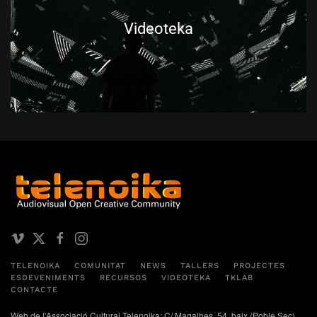
Videoteka
TELENOIKA
COMUNITAT
NEWS
TALLERS
PROJECTES
ESDEVENIMENTS
RECURSOS
VIDEOTEKA
TKLAB
CONTACTE
Web de l'Associació Cultural Telenoika: C/ Magalhes, 54, baix (Poble Sec)