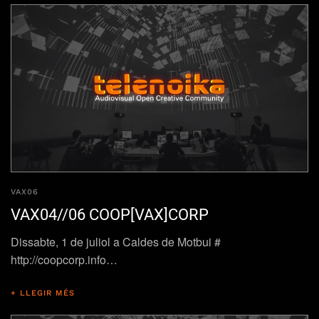
VAX06
VAX04//06 COOP[VAX]CORP
Dissabte, 1 de juliol a Caldes de Motbui #
http://coopcorp.info…
+ LLEGIR MÉS