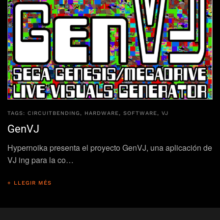
TAGS:
CIRCUITBENDING
,
HARDWARE
,
SOFTWARE
,
VJ
GenVJ
Hypernoika presenta el proyecto GenVJ, una aplicación de
VJ ing para la co…
+ LLEGIR MÉS