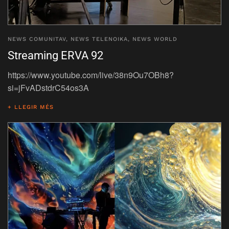
NEWS COMUNITAV
,
NEWS TELENOIKA
,
NEWS WORLD
Streaming ERVA 92
https://www.youtube.com/live/38n9Ou7OBh8?
si=jFvADstdrC54os3A
+ LLEGIR MÉS