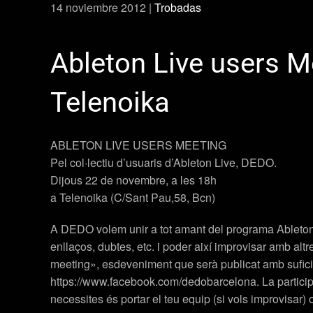
14 noviembre 2012
|
Trobadas
Ableton Live users M
Telenoika
ABLETON LIVE USERS MEETING
Pel col·lectiu d’usuaris d’Ableton Live,
DEDO
.
Dijous 22 de novembre, a les 18h
a Telenoika (C/Sant Pau,58, Bcn)
A
DEDO
volem unir a tot amant del programa
Ableto
enllaços, dubtes, etc. i poder així improvisar amb altr
meeting», esdeveniment que serà publicat amb suficie
https://www.facebook.com/dedobarcelona. La participac
necessites és portar el teu equip (si vols improvisar