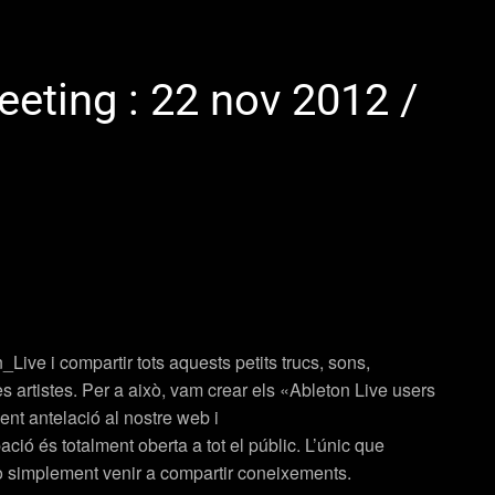
eeting : 22 nov 2012 /
n_Live
i compartir tots aquests petits trucs, sons,
es artistes. Per a això, vam crear els «Ableton Live users
nt antelació al nostre web i
ió és totalment oberta a tot el públic. L’únic que
) o simplement venir a compartir coneixements.