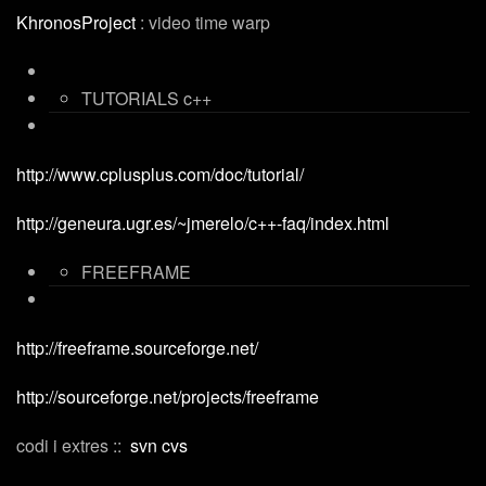
KhronosProject
: video time warp
TUTORIALS c++
http://www.cplusplus.com/doc/tutorial/
http://geneura.ugr.es/~jmerelo/c++-faq/index.html
FREEFRAME
http://freeframe.sourceforge.net/
http://sourceforge.net/projects/freeframe
codi i extres ::
svn
cvs