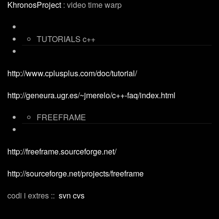
KhronosProject
: video time warp
TUTORIALS c++
http://www.cplusplus.com/doc/tutorial/
http://geneura.ugr.es/~jmerelo/c++-faq/index.html
FREEFRAME
http://freeframe.sourceforge.net/
http://sourceforge.net/projects/freeframe
codi i extres ::
svn
cvs