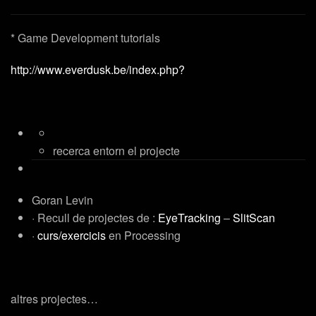
* Game Development tutorials
http://www.everdusk.be/index.php?
recerca entorn el projecte
Goran Levin
· Recull de projectes de :
EyeTracking
–
SlitScan
·
curs/exercicis
en Processing
altres projectes…