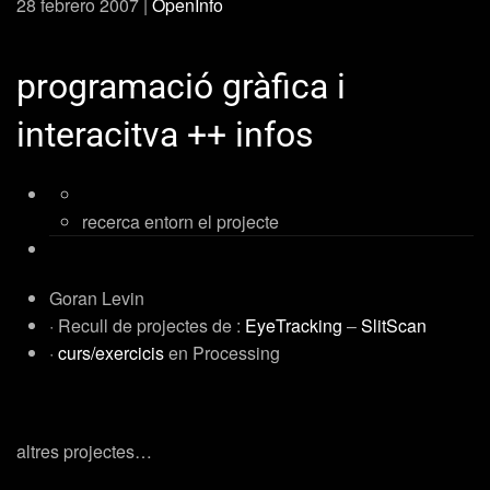
28 febrero 2007
|
OpenInfo
programació gràfica i
interacitva ++ infos
recerca entorn el projecte
Goran Levin
· Recull de projectes de :
EyeTracking
–
SlitScan
·
curs/exercicis
en Processing
altres projectes…