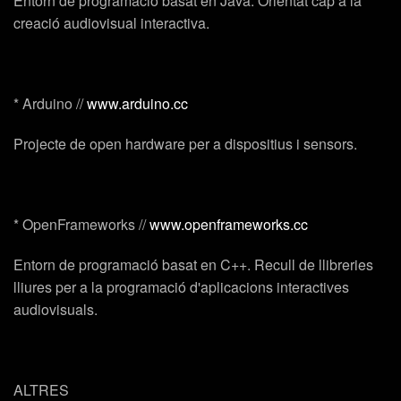
Entorn de programació basat en Java. Orientat cap a la
creació audiovisual interactiva.
*
Arduino
//
www.arduino.cc
Projecte de open hardware per a dispositius i sensors.
*
OpenFrameworks
//
www.openframeworks.cc
Entorn de programació basat en C++. Recull de llibreries
lliures per a la programació d'aplicacions interactives
audiovisuals.
ALTRES