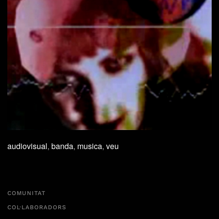
audiovisual
,
banda
,
musica
,
veu
COMUNITAT
COL·LABORADORS