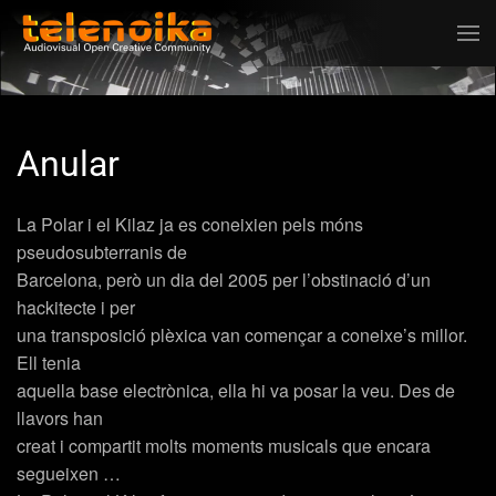
Ir al contenido principal
Anular
La Polar i el Kilaz ja es coneixien pels móns
pseudosubterranis de
Barcelona, però un dia del 2005 per l’obstinació d’un
hackitecte i per
una transposició plèxica van començar a coneixe’s millor.
Ell tenia
aquella base electrònica, ella hi va posar la veu. Des de
llavors han
creat i compartit molts moments musicals que encara
segueixen …