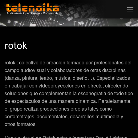
Ir al contenido principal
rotok
rotok
: colectivo de creación formado por profesionales del
campo audiovisual y colaboradores de otras disciplinas
(danza, pintura, teatro, música, diseño…). Especializados
en trabajar con videoproyecciones en directo, ofreciendo
soluciones que complementan la escenografia de todo tipo
de espectaculos de una manera dinamica. Paralelamente,
el grupo realiza producciones propias tales como
cortometrajes, documentales, desarrollos multimedia y
otros formatos.
L’
equip visual de Rotok
estava format per
David Labiano,