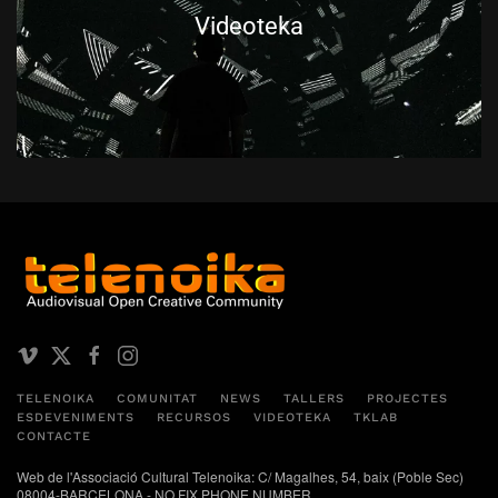
Videoteka
TELENOIKA
COMUNITAT
NEWS
TALLERS
PROJECTES
ESDEVENIMENTS
RECURSOS
VIDEOTEKA
TKLAB
CONTACTE
Web de l'Associació Cultural Telenoika: C/ Magalhes, 54, baix (Poble Sec)
08004-BARCELONA - NO FIX PHONE NUMBER