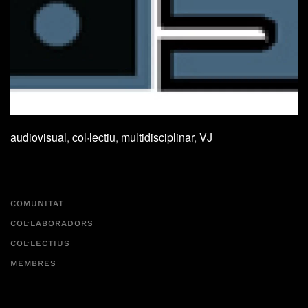
audiovisual
,
col·lectiu
,
multidisciplinar
,
VJ
COMUNITAT
COL·LABORADORS
COL·LECTIUS
MEMBRES