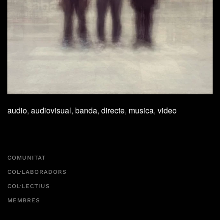
audio
,
audiovisual
,
banda
,
directe
,
musica
,
video
COMUNITAT
COL·LABORADORS
COL·LECTIUS
MEMBRES