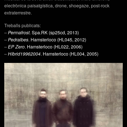
electrònica paisatgística, drone, shoegaze, post-rock
extraterrestre.
Treballs publicats:
–
Permafrost
. Spa.RK (sp25cd, 2013)
–
Pedralbes
. Hamsterloco (HL045, 2012)
–
EP Zero
. Hamsterloco (HL022, 2006)
–
Híbrid19962004
. Hamsterloco (HL004, 2005)