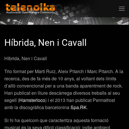
Ir al contenido principal
Híbrida, Nen i Cavall
Híbrida, Nen i Cavall
Trio format per Martí Ruiz, Aleix Pitarch i Marc Pitarch. A la
recerca, des de fa més de 10 anys, al voltant dels límits
d’allò convencional per a una banda aparentment de rock.
Han publicat en lliure descàrrega diversos treballs al seu
segell (
Hamsterloco
) i el 2013 han publicat Permafrost
amb la discogràfica barcelonina
Spa.RK
.
Si hi ha quelcom que caracteritza aquesta formació
musical és la seva dificil classificació: indie ambient,